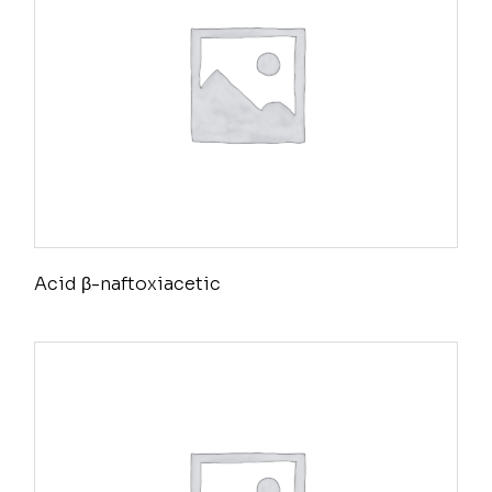
Acid β-naftoxiacetic