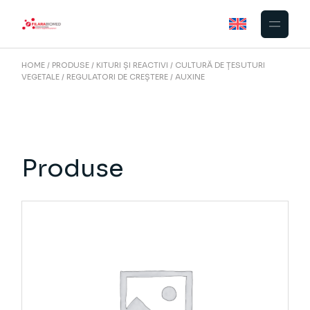
Skip
to
the
content
HOME
PRODUSE
KITURI ȘI REACTIVI
CULTURĂ DE ȚESUTURI
VEGETALE
REGULATORI DE CREȘTERE
AUXINE
Produse