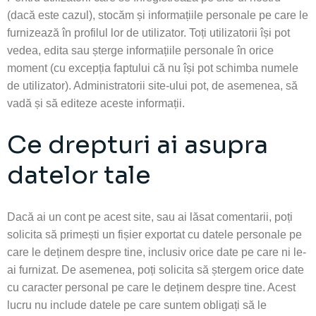
(dacă este cazul), stocăm și informațiile personale pe care le
furnizeaz
ă în profilul lor de utilizator. Toți utilizatorii îș
i pot
vedea, edita sau șterge informațiile personale în orice
moment (cu excepția faptului că nu își pot schimba numele
de utilizator). Administratorii site-ului pot, de asemenea, să
vadă și să editeze
aceste informații.
Ce drepturi ai asupra
datelor tale
Dacă ai un cont pe acest site, sau ai lăsat comentarii, poți
solicita să primești un fișier exportat cu datele personale pe
care le deținem despre tine, inclusiv orice date pe care ni le-
ai furnizat. De asemenea, poți solicita să ștergem orice date
cu caracter personal pe care le deținem despre tine. Acest
lucru nu include datele pe care suntem obligați să le