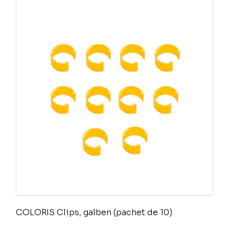
COLORIS Clips, galben (pachet de 10)