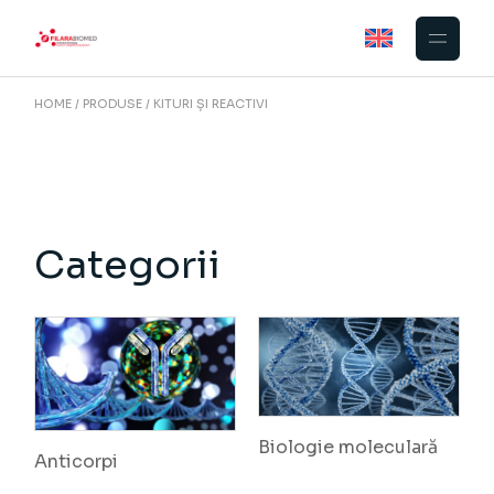
Skip
to
the
content
HOME
PRODUSE
KITURI ȘI REACTIVI
Categorii
Biologie moleculară
Anticorpi