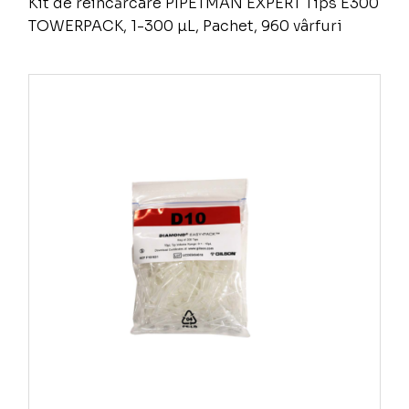
Kit de reîncărcare PIPETMAN EXPERT Tips E300
TOWERPACK, 1-300 µL, Pachet, 960 vârfuri