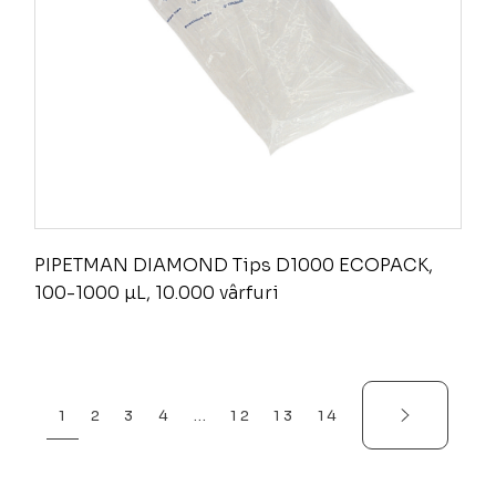
PIPETMAN DIAMOND Tips D1000 ECOPACK,
100-1000 µL, 10.000 vârfuri
1
2
3
4
…
12
13
14