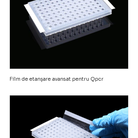
Film de etanșare avansat pentru Qpcr