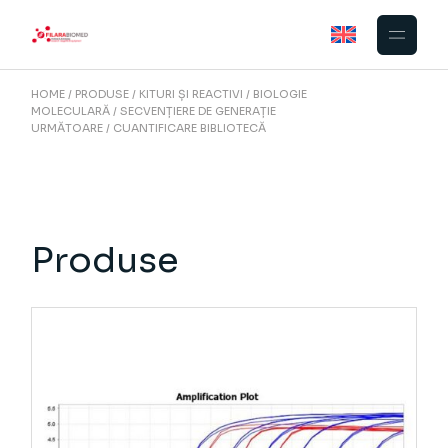
Skip
to
the
content
HOME
PRODUSE
KITURI ȘI REACTIVI
BIOLOGIE
MOLECULARĂ
SECVENȚIERE DE GENERAȚIE
URMĂTOARE
CUANTIFICARE BIBLIOTECĂ
Produse