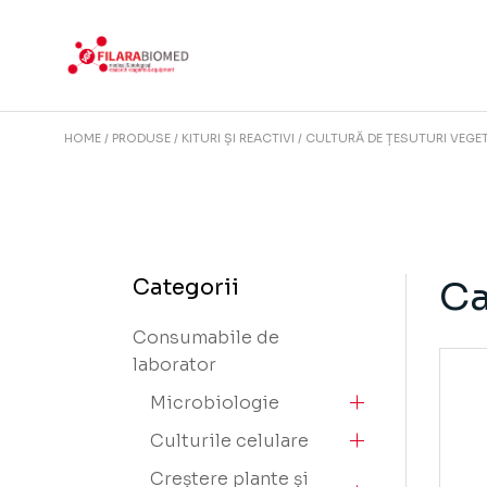
Skip
to
the
content
HOME
PRODUSE
KITURI ȘI REACTIVI
CULTURĂ DE ȚESUTURI VEGE
Ca
Categorii
Consumabile de
laborator
Microbiologie
Culturile celulare
Creștere plante și