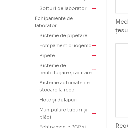
Softuri de laborator
Echipamente de
Medi
laborator
țesu
Sisteme de pipetare
Echipament criogenic
Pipete
Sisteme de
centrifugare și agitare
Sisteme automate de
stocare la rece
Hote și dulapuri
Manipulare tuburi și
plăci
Regu
Echipamente PCR și