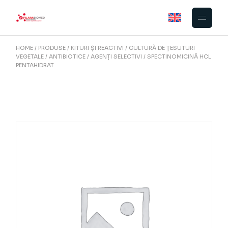
Skip
to
the
content
HOME
PRODUSE
KITURI ȘI REACTIVI
CULTURĂ DE ȚESUTURI
VEGETALE
ANTIBIOTICE / AGENȚI SELECTIVI
SPECTINOMICINĂ HCL
PENTAHIDRAT