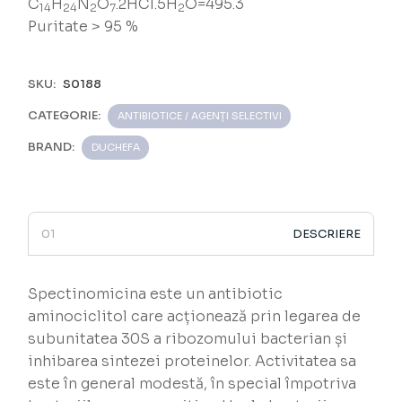
C
H
N
O
.2HCl.5H
O=495.3
14
24
2
7
2
Puritate > 95 %
SKU:
S0188
CATEGORIE:
ANTIBIOTICE / AGENȚI SELECTIVI
BRAND:
DUCHEFA
DESCRIERE
Spectinomicina este un antibiotic
aminociclitol care acționează prin legarea de
subunitatea 30S a ribozomului bacterian și
inhibarea sintezei proteinelor. Activitatea sa
este în general modestă, în special împotriva