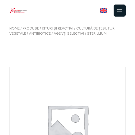
Skip
to
the
content
HOME
PRODUSE
KITURI ȘI REACTIVI
CULTURĂ DE ȚESUTURI
VEGETALE
ANTIBIOTICE / AGENȚI SELECTIVI
STERILLIUM