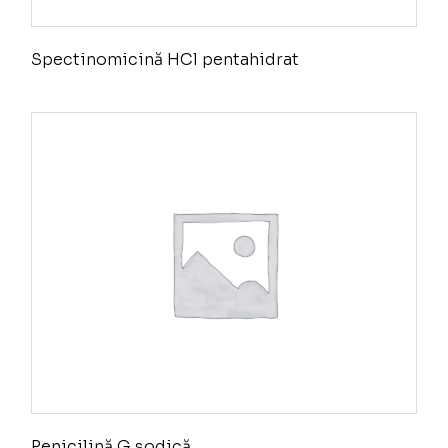
Spectinomicină HCl pentahidrat
Penicilină G sodică