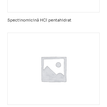
Spectinomicină HCl pentahidrat