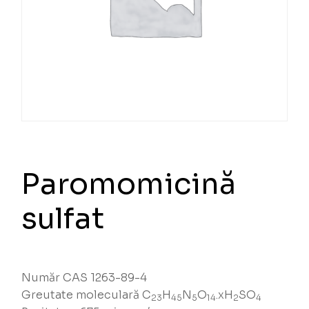
Paromomicină
sulfat
Număr CAS 1263-89-4
Greutate moleculară C
H
N
O
.xH
SO
23
45
5
14
2
4