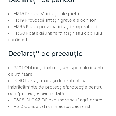
H315
Provoacă iritații ale pielii
H319
Provoacă iritații grave ale ochilor
H335
Poate provoca iritații respiratorii
H360
Poate dăuna fertilității sau copilului
nenăscut
Declarații de precauție
P201
Obțineți instrucțiuni speciale înainte
de utilizare
P280
Purtați mănuși de protecție/
îmbrăcăminte de protecție/protecție pentru
ochi/protecție pentru față
P308
ÎN CAZ DE expunere sau îngrijorare:
P313
Consultați un medic/specialist