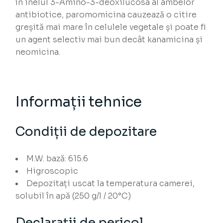
în inelul 3-Amino-3-deoxilucosa al ambelor
antibiotice, paromomicina cauzează o citire
greșită mai mare în celulele vegetale și poate fi
un agent selectiv mai bun decât kanamicina și
neomicina.
Informații tehnice
Condiții de depozitare
M.W. bază: 615.6
Higroscopic
Depozitați uscat la temperatura camerei,
solubil în apă (250 g/l / 20°C)
Declarații de pericol