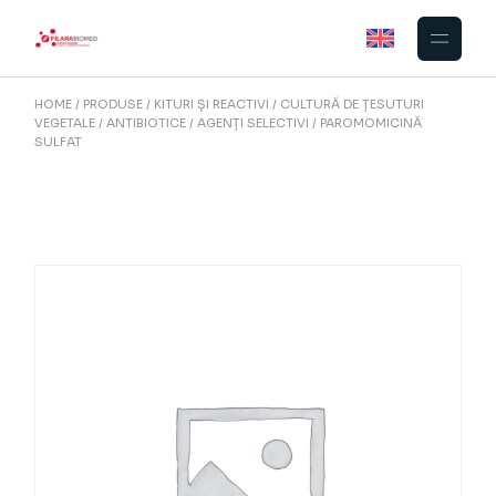
Skip
to
the
content
HOME
PRODUSE
KITURI ȘI REACTIVI
CULTURĂ DE ȚESUTURI
VEGETALE
ANTIBIOTICE / AGENȚI SELECTIVI
PAROMOMICINĂ
SULFAT