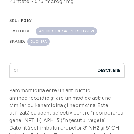
Puritate > 675 microg / mg
SKU:
P0141
CATEGORIE:
ANTIBIOTICE / AGENȚI SELECTIVI
BRAND:
DUCHEFA
DESCRIERE
Paromomicina este un antibiotic
aminoglicozidic și are un mod de acțiune
similar cu kanamicina și neomicina. Este
utilizată ca agent selectiv pentru încorporarea
genei NPT II (-APH-3’) în țesutul vegetal.
Datorită schimbului grupelor 3’ NH2 și 6’ OH