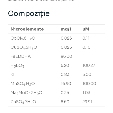
Compoziție
Microelemente
mg/l
µM
CoCl
.6H
O
0.025
0.11
2
2
CuSO
.5H
O
0.025
0.10
4
2
FeEDDHA
96.00
H
BO
6.20
100.27
3
3
KI
0.83
5.00
MnSO
.H
O
16.90
100.00
4
2
Na
MoO
.2H
O
0.25
1.03
2
4
2
ZnSO
.7H
O
8.60
29.91
4
2