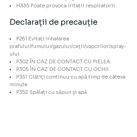
H335
Poate provoca iritații respiratorii
Declarații de precauție
P261
Evitați inhalarea
prafului/fumului/gazului/ceții/vaporilor/spray-
ului
P302
ÎN CAZ DE CONTACT CU PIELEA:
P305
ÎN CAZ DE CONTACT CU OCHII:
P351
Clătiți continuu cu apă timp de câteva
minute
P352
Spălați cu săpun și apă