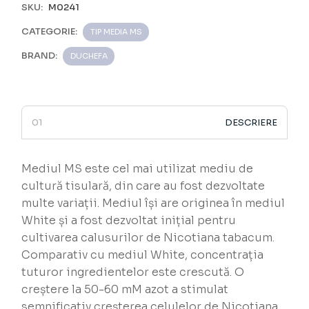
SKU:
M0241
CATEGORIE:
TIP MEDIA MS
BRAND:
DUCHEFA
DESCRIERE
Mediul MS este cel mai utilizat mediu de
cultură tisulară, din care au fost dezvoltate
multe variații. Mediul își are originea în mediul
White și a fost dezvoltat inițial pentru
cultivarea calusurilor de Nicotiana tabacum.
Comparativ cu mediul White, concentrația
tuturor ingredientelor este crescută. O
creștere la 50-60 mM azot a stimulat
semnificativ creșterea celulelor de Nicotiana,