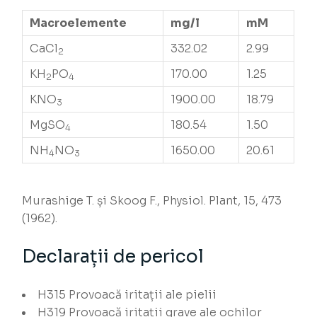
Macroelemente
mg/l
mM
CaCl
332.02
2.99
2
KH
PO
170.00
1.25
2
4
KNO
1900.00
18.79
3
MgSO
180.54
1.50
4
NH
NO
1650.00
20.61
4
3
Murashige T. și Skoog F., Physiol. Plant, 15, 473
(1962).
Declarații de pericol
H315
Provoacă iritații ale pielii
H319
Provoacă iritații grave ale ochilor