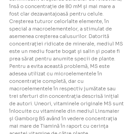
însă o concentrație de 80 mM și mai mare a
fost clar dezavantajoasă pentru celule.
Creșterea tuturor celorlalte elemente, în
special a macroelementelor, a stimulat de
asemenea creșterea calusurilor. Datorită
concentrației ridicate de minerale, mediul MS
este un mediu foarte bogat și salin și poate fi
prea sărat pentru anumite specii de plante.
Pentru a evita această problemă, MS este
adesea utilizat cu microelementele în
concentrație completă, dar cu
macroelementele în respectiv jumătate sau
trei sferturi din concentrația descrisă inițial
de autori. Uneori, vitaminele originale MS sunt
înlocuite cu vitaminele din mediul Linsmaier
și Gamborg B5 având în vedere concentrația
mai mare de Tiamină în raport cu cerința
acestei vitamine de către plante.