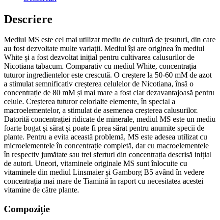
Descriere
Mediul MS este cel mai utilizat mediu de cultură de țesuturi, din care
au fost dezvoltate multe variații. Mediul își are originea în mediul
White și a fost dezvoltat inițial pentru cultivarea calusurilor de
Nicotiana tabacum. Comparativ cu mediul White, concentrația
tuturor ingredientelor este crescută. O creștere la 50-60 mM de azot
a stimulat semnificativ creșterea celulelor de Nicotiana, însă o
concentrație de 80 mM și mai mare a fost clar dezavantajoasă pentru
celule. Creșterea tuturor celorlalte elemente, în special a
macroelementelor, a stimulat de asemenea creșterea calusurilor.
Datorită concentrației ridicate de minerale, mediul MS este un mediu
foarte bogat și sărat și poate fi prea sărat pentru anumite specii de
plante. Pentru a evita această problemă, MS este adesea utilizat cu
microelementele în concentrație completă, dar cu macroelementele
în respectiv jumătate sau trei sferturi din concentrația descrisă inițial
de autori. Uneori, vitaminele originale MS sunt înlocuite cu
vitaminele din mediul Linsmaier și Gamborg B5 având în vedere
concentrația mai mare de Tiamină în raport cu necesitatea acestei
vitamine de către plante.
Compoziție