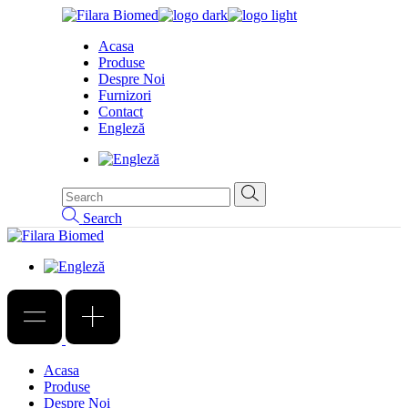
Skip
to
Acasa
the
Produse
content
Despre Noi
Furnizori
Contact
Engleză
Search
Acasa
Produse
Despre Noi