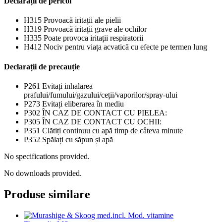
Declarații de pericol
H315
Provoacă iritații ale pielii
H319
Provoacă iritații grave ale ochilor
H335
Poate provoca iritații respiratorii
H412
Nociv pentru viața acvatică cu efecte pe termen lung
Declarații de precauție
P261
Evitați inhalarea
prafului/fumului/gazului/ceții/vaporilor/spray-ului
P273
Evitați eliberarea în mediu
P302
ÎN CAZ DE CONTACT CU PIELEA:
P305
ÎN CAZ DE CONTACT CU OCHII:
P351
Clătiți continuu cu apă timp de câteva minute
P352
Spălați cu săpun și apă
No specifications provided.
No downloads provided.
Produse similare