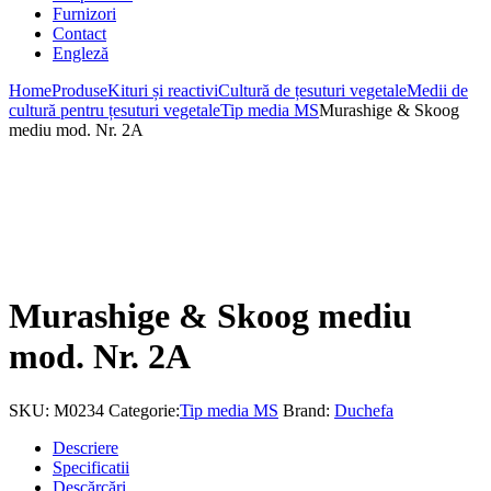
Furnizori
Contact
Engleză
Home
Produse
Kituri și reactivi
Cultură de țesuturi vegetale
Medii de
cultură pentru țesuturi vegetale
Tip media MS
Murashige & Skoog
mediu mod. Nr. 2A
Murashige & Skoog mediu
mod. Nr. 2A
SKU:
M0234
Categorie:
Tip media MS
Brand:
Duchefa
Descriere
Specificatii
Descărcări