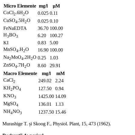
Micro Elemente
mg/l
µM
CoCl
.6H
O
0.025
0.11
2
2
CuSO
.5H
O
0.025
0.10
4
2
FeNaEDTA
36.70
100.00
H
BO
6.20
100.27
3
3
KI
0.83
5.00
MnSO
.H
O
16.90
100.00
4
2
Na
MoO
.2H
O
0.25
1.03
2
4
2
ZnSO
.7H
O
8.60
29.91
4
2
Macro Elemente
mg/l
mM
CaCl
249.02
2.24
2
KH
PO
127.50
0.94
2
4
KNO
1425.00
14.09
3
MgSO
136.01
1.13
4
NH
NO
1237.50
15.46
4
3
Murashige T. și Skoog F., Physiol. Plant, 15, 473 (1962).