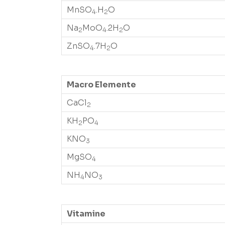
MnSO
.H
O
4
2
Na
MoO
.2H
O
2
4
2
ZnSO
.7H
O
4
2
Macro Elemente
CaCl
2
KH
PO
2
4
KNO
3
MgSO
4
NH
NO
4
3
Vitamine