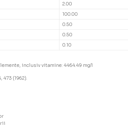
2.00
100.00
0.50
0.50
0.10
lemente, inclusiv vitamine: 4464.49 mg/l
, 473 (1962).
or
rii