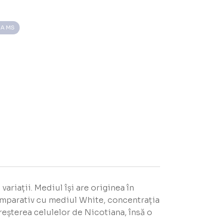
IA MS
ariații. Mediul își are originea în
Comparativ cu mediul White, concentrația
reșterea celulelor de Nicotiana, însă o