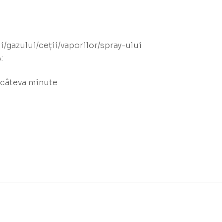
i/gazului/ceții/vaporilor/spray-ului
:
:
 câteva minute