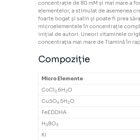
concentrație de 80 mM și mai mare a fos
elementelor, a stimulat de asemenea cre
foarte bogat și salin și poate fi prea s
microelementele în concentrație comple
inițial de autori. Uneori vitaminele or
concentrația mai mare de Tiamină în rap
Compoziție
Micro Elemente
CoCl
.6H
O
2
2
CuSO
.5H
O
4
2
FeEDDHA
H
BO
3
3
KI