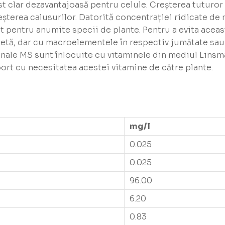
t clar dezavantajoasă pentru celule. Creșterea tuturor 
șterea calusurilor. Datorită concentrației ridicate d
ărat pentru anumite specii de plante. Pentru a evita ace
tă, dar cu macroelementele în respectiv jumătate sau t
iginale MS sunt înlocuite cu vitaminele din mediul Lins
ort cu necesitatea acestei vitamine de către plante.
mg/l
0.025
0.025
96.00
6.20
0.83