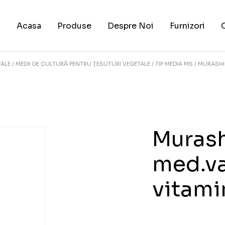
Acasa
Produse
Despre Noi
Furnizori
TALE
MEDII DE CULTURĂ PENTRU ȚESUTURI VEGETALE
TIP MEDIA MS
MURASHIG
Murash
med.va
vitami