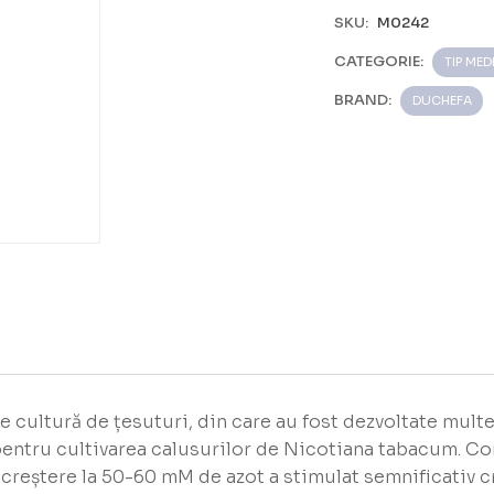
SKU:
M0242
CATEGORIE:
TIP MED
BRAND:
DUCHEFA
cultură de țesuturi, din care au fost dezvoltate multe v
l pentru cultivarea calusurilor de Nicotiana tabacum. 
 creștere la 50-60 mM de azot a stimulat semnificativ c