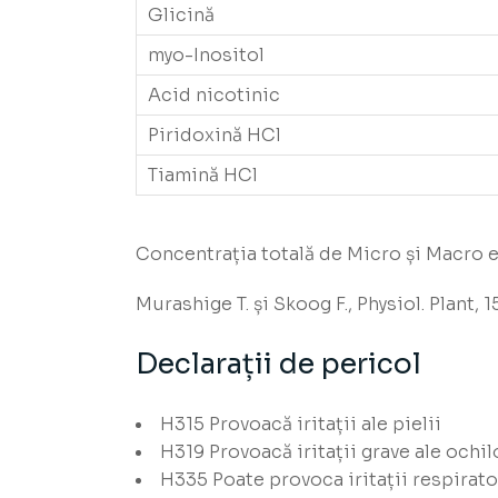
Glicină
myo-Inositol
Acid nicotinic
Piridoxină HCl
Tiamină HCl
Concentrația totală de Micro și Macro e
Murashige T. și Skoog F., Physiol. Plant, 15
Declarații de pericol
H315
Provoacă iritații ale pielii
H319
Provoacă iritații grave ale ochil
H335
Poate provoca iritații respirato