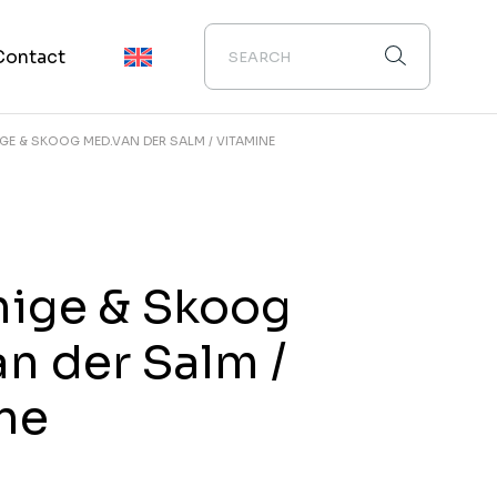
Contact
E & SKOOG MED.VAN DER SALM / VITAMINE
ige & Skoog
n der Salm /
ne