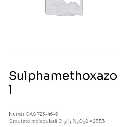
Sulphamethoxazo
l
Număr CAS 723-46-6
Greutate moleculară C
H
N
O
S = 253.3
10
11
3
3