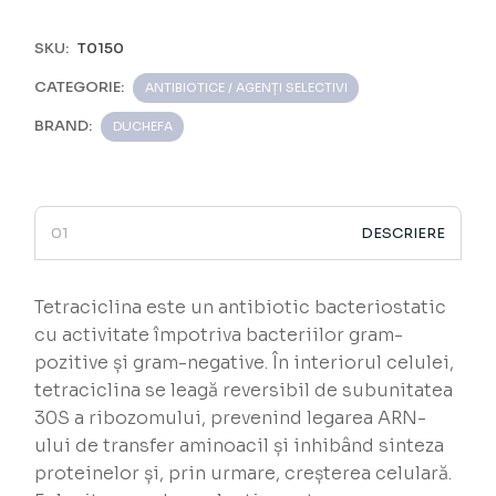
SKU:
T0150
CATEGORIE:
ANTIBIOTICE / AGENȚI SELECTIVI
BRAND:
DUCHEFA
DESCRIERE
Tetraciclina este un antibiotic bacteriostatic
cu activitate împotriva bacteriilor gram-
pozitive și gram-negative. În interiorul celulei,
tetraciclina se leagă reversibil de subunitatea
30S a ribozomului, prevenind legarea ARN-
ului de transfer aminoacil și inhibând sinteza
proteinelor și, prin urmare, creșterea celulară.