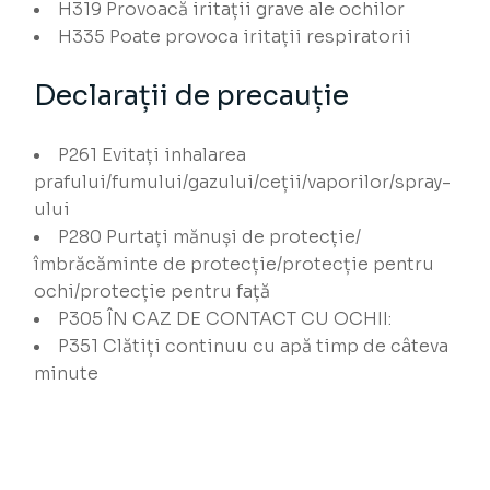
H319
Provoacă iritații grave ale ochilor
H335
Poate provoca iritații respiratorii
Declarații de precauție
P261
Evitați inhalarea
prafului/fumului/gazului/ceții/vaporilor/spray-
ului
P280
Purtați mănuși de protecție/
îmbrăcăminte de protecție/protecție pentru
ochi/protecție pentru față
P305
ÎN CAZ DE CONTACT CU OCHII:
P351
Clătiți continuu cu apă timp de câteva
minute