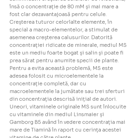
însă o concentrație de 80 mM și mai mare a
fost clar dezavantajoasă pentru celule.
Creșterea tuturor celorlalte elemente, în
special a macro-elementelor, a stimulat de
asemenea creșterea calusurilor. Datorită
concentrației ridicate de minerale, mediul MS
este un mediu foarte bogat și salin și poate fi
prea sărat pentru anumite specii de plante.
Pentru a evita această problemă, MS este
adesea folosit cu microelementele la
concentrație completă, dar cu
macroelementele la jumătate sau trei sferturi
din concentrația descrisă inițial de autori.
Uneori, vitaminele originale MS sunt înlocuite
cu vitaminele din mediul Linsmaier și
Gamborg B5 având în vedere concentrația mai
mare de Tiamină în raport cu cerința acestei
vitamine de către plante.