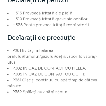
Declarații de pericol
H315
Provoacă iritații ale pielii
H319
Provoacă iritații grave ale ochilor
H335
Poate provoca iritații respiratorii
Declarații de precauție
P261
Evitați inhalarea
prafului/fumului/gazului/ceții/vaporilor/spray-
ului
P302
ÎN CAZ DE CONTACT CU PIELEA:
P305
ÎN CAZ DE CONTACT CU OCHII:
P351
Clătiți continuu cu apă timp de câteva
minute
P352
Spălați cu apă și săpun