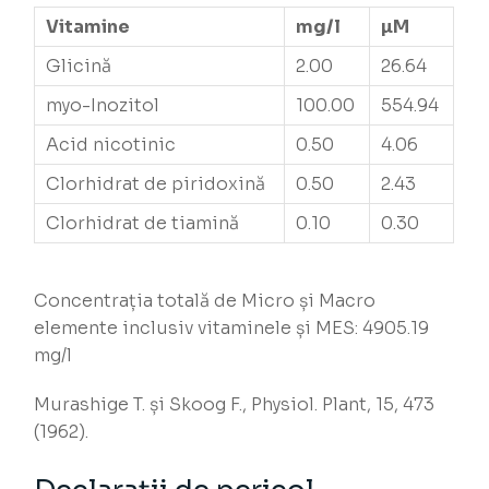
Vitamine
mg/l
µM
Glicină
2.00
26.64
myo-Inozitol
100.00
554.94
Acid nicotinic
0.50
4.06
Clorhidrat de piridoxină
0.50
2.43
Clorhidrat de tiamină
0.10
0.30
Concentrația totală de Micro și Macro
elemente inclusiv vitaminele și MES: 4905.19
mg/l
Murashige T. și Skoog F., Physiol. Plant, 15, 473
(1962).