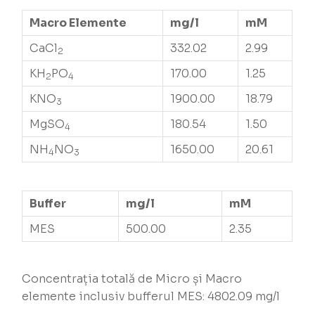
Macro Elemente
mg/l
mM
CaCl
332.02
2.99
2
KH
PO
170.00
1.25
2
4
KNO
1900.00
18.79
3
MgSO
180.54
1.50
4
NH
NO
1650.00
20.61
4
3
Buffer
mg/l
mM
MES
500.00
2.35
Concentrația totală de Micro și Macro
elemente inclusiv bufferul MES: 4802.09 mg/l