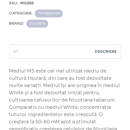
SKU:
M0255
CATEGORIE:
TIP MEDIA MS
BRAND:
DUCHEFA
DESCRIERE
Mediul MS este cel mai utilizat mediu de
cultură tisulară, din care au fost dezvoltate
multe variații. Mediul își are originea în mediul
White și a fost dezvoltat inițial pentru
cultivarea calusurilor de Nicotiana tabacum.
Comparativ cu mediul White, concentrația
tuturor ingredientelor este crescută. O
creștere la 50-60 mM azot a stimulat
semnificativ creșterea celulelor de Nicotiana,