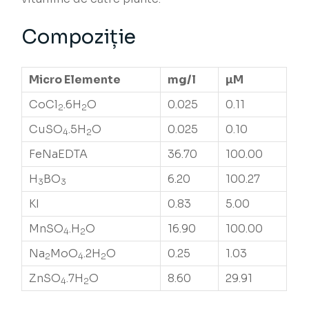
Compoziție
Micro Elemente
mg/l
µM
CoCl
.6H
O
0.025
0.11
2
2
CuSO
.5H
O
0.025
0.10
4
2
FeNaEDTA
36.70
100.00
H
BO
6.20
100.27
3
3
KI
0.83
5.00
MnSO
.H
O
16.90
100.00
4
2
Na
MoO
.2H
O
0.25
1.03
2
4
2
ZnSO
.7H
O
8.60
29.91
4
2