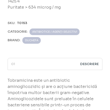
1425.4
Puritate > 634 microg / mg
SKU:
T0153
CATEGORIE:
ANTIBIOTICE / AGENȚI SELECTIVI
BRAND:
DUCHEFA
DESCRIERE
Tobramicina este un antibiotic
aminoglicozidic și are o acțiune bactericidă
împotriva multor bacterii gram-negative.
Aminoglicozidele sunt preluate în celulele
bacteriene sensibile printr-un proces de