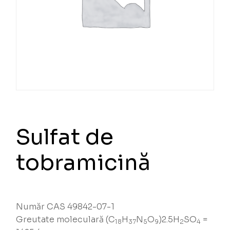
Sulfat de
tobramicină
Număr CAS 49842-07-1
Greutate moleculară (C
H
N
O
)2.5H
SO
=
18
37
5
9
2
4