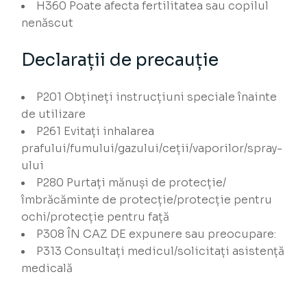
H360
Poate afecta fertilitatea sau copilul
nenăscut
Declarații de precauție
P201
Obțineți instrucțiuni speciale înainte
de utilizare
P261
Evitați inhalarea
prafului/fumului/gazului/ceții/vaporilor/spray-
ului
P280
Purtați mănuși de protecție/
îmbrăcăminte de protecție/protecție pentru
ochi/protecție pentru față
P308
ÎN CAZ DE expunere sau preocupare:
P313
Consultați medicul/solicitați asistență
medicală