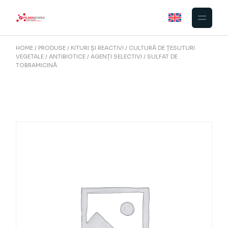
Skip
to
the
content
HOME
PRODUSE
KITURI ȘI REACTIVI
CULTURĂ DE ȚESUTURI
VEGETALE
ANTIBIOTICE / AGENȚI SELECTIVI
SULFAT DE
TOBRAMICINĂ