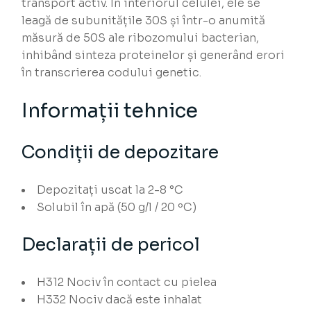
transport activ. În interiorul celulei, ele se
leagă de subunitățile 30S și într-o anumită
măsură de 50S ale ribozomului bacterian,
inhibând sinteza proteinelor și generând erori
în transcrierea codului genetic.
Informații tehnice
Condiții de depozitare
Depozitați uscat la 2-8 °C
Solubil în apă (50 g/l / 20 ºC)
Declarații de pericol
H312
Nociv în contact cu pielea
H332
Nociv dacă este inhalat