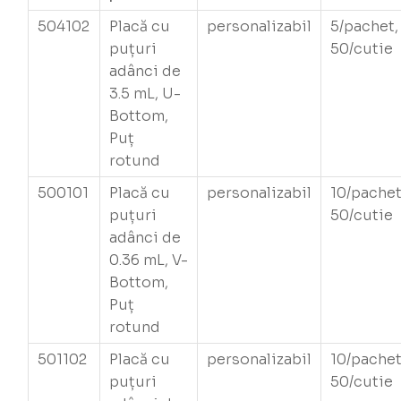
504102
Placă cu
personalizabil
5/pachet,
puțuri
50/cutie
adânci de
3.5 mL, U-
Bottom,
Puț
rotund
500101
Placă cu
personalizabil
10/pachet
puțuri
50/cutie
adânci de
0.36 mL, V-
Bottom,
Puț
rotund
501102
Placă cu
personalizabil
10/pachet
puțuri
50/cutie