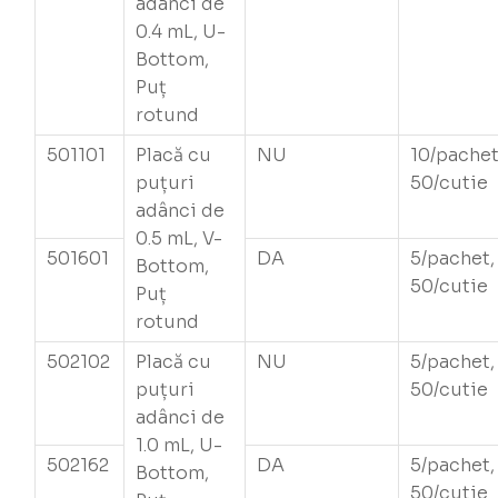
adânci de
0.4 mL, U-
Bottom,
Puț
rotund
501101
Placă cu
NU
10/pachet
puțuri
50/cutie
adânci de
0.5 mL, V-
501601
DA
5/pachet,
Bottom,
50/cutie
Puț
rotund
502102
Placă cu
NU
5/pachet,
puțuri
50/cutie
adânci de
1.0 mL, U-
502162
DA
5/pachet,
Bottom,
50/cutie