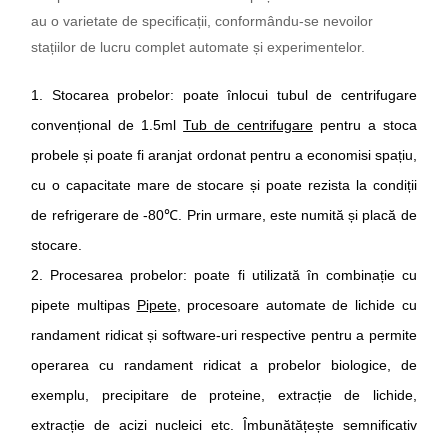
au o varietate de specificații, conformându-se nevoilor
stațiilor de lucru complet automate și experimentelor.
1.
Stocarea probelor
:
poate înlocui tubul de centrifugare
convențional de 1.5ml
Tub de centrifugare
pentru a stoca
probele și poate fi aranjat ordonat pentru a economisi spațiu,
cu o capacitate mare de stocare și poate rezista la condiții
de refrigerare de -80
℃
. Prin urmare, este numită și placă de
stocare.
2.
Procesarea probelor
:
poate fi utilizată în combinație cu
pipete multipas
Pipete
, procesoare automate de lichide cu
randament ridicat și software-uri respective pentru a permite
operarea cu randament ridicat a probelor biologice, de
exemplu, precipitare de proteine, extracție de lichide,
extracție de acizi nucleici etc. Îmbunătățește semnificativ