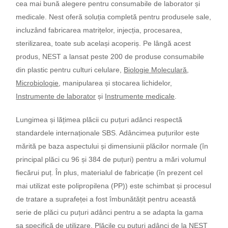
cea mai bună alegere pentru consumabile de laborator și
medicale.
Nest oferă soluția completă pentru produsele sale,
incluzând fabricarea matrițelor, injecția, procesarea,
sterilizarea, toate sub același acoperiș.
­­­­­­­­­­­­­­­­­­­­­­­­­­­
Pe lângă acest
produs, NEST a lansat peste 200 de produse consumabile
din plastic pentru culturi celulare,
Biologie Moleculară
,
Microbiologie
, manipularea și stocarea lichidelor,
Instrumente de laborator
și
Instrumente medicale
.
Lungimea și lățimea plăcii cu puțuri adânci respectă
standardele internaționale SBS. Adâncimea puțurilor este
mărită pe baza aspectului și dimensiunii plăcilor normale (în
principal plăci cu 96 și 384 de puțuri) pentru a mări volumul
fiecărui puț. În plus, materialul de fabricație (în prezent cel
mai utilizat este polipropilena (PP)) este schimbat și procesul
de tratare a suprafeței a fost îmbunătățit pentru această
serie de plăci cu puțuri adânci pentru a se adapta la gama
sa specifică de utilizare. Plăcile cu puțuri adânci de la NEST