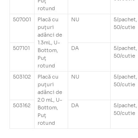
Puț
rotund
507001
Placă cu
NU
5/pachet,
puțuri
50/cutie
adânci de
1.3mL, U-
507101
DA
5/pachet,
Bottom,
50/cutie
Puț
rotund
503102
Placă cu
NU
5/pachet,
puțuri
50/cutie
adânci de
2.0 mL, U-
503162
DA
5/pachet,
Bottom,
50/cutie
Puț
rotund