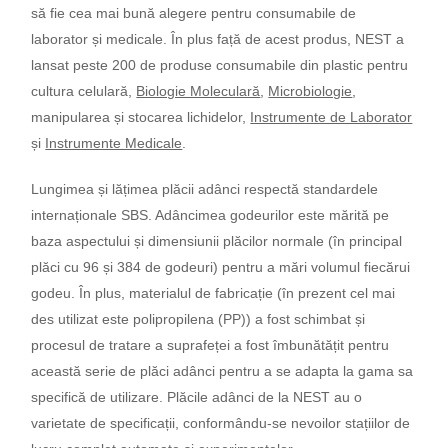
să fie cea mai bună alegere pentru consumabile de
laborator și medicale. În plus față de acest produs, NEST a
lansat peste 200 de produse consumabile din plastic pentru
cultura celulară,
Biologie Moleculară
,
Microbiologie
,
manipularea și stocarea lichidelor,
Instrumente de Laborator
și
Instrumente Medicale
.
Lungimea și lățimea plăcii adânci respectă standardele
internaționale SBS. Adâncimea godeurilor este mărită pe
baza aspectului și dimensiunii plăcilor normale (în principal
plăci cu 96 și 384 de godeuri) pentru a mări volumul fiecărui
godeu. În plus, materialul de fabricație (în prezent cel mai
des utilizat este polipropilena (PP)) a fost schimbat și
procesul de tratare a suprafeței a fost îmbunătățit pentru
această serie de plăci adânci pentru a se adapta la gama sa
specifică de utilizare. Plăcile adânci de la NEST au o
varietate de specificații, conformându-se nevoilor stațiilor de