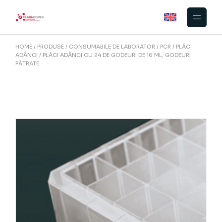
Skip
to
the
content
HOME
PRODUSE
CONSUMABILE DE LABORATOR
PCR
PLĂCI
ADÂNCI
PLĂCI ADÂNCI CU 24 DE GODEURI DE 16 ML, GODEURI
PĂTRATE