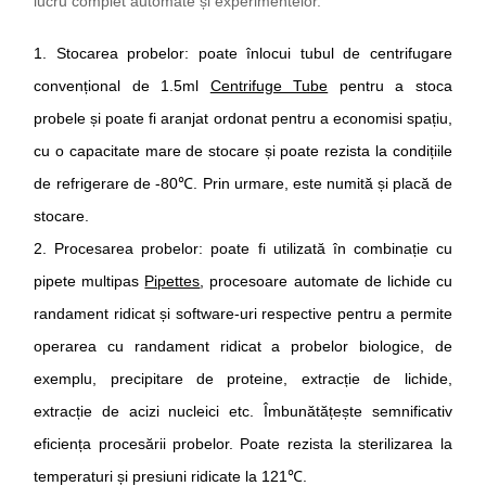
lucru complet automate și experimentelor.
1.
Stocarea probelor
:
poate înlocui tubul de centrifugare
convențional de 1.5ml
Centrifuge Tube
pentru a stoca
probele și poate fi aranjat ordonat pentru a economisi spațiu,
cu o capacitate mare de stocare și poate rezista la condițiile
de refrigerare de -80
℃
. Prin urmare, este numită și placă de
stocare.
2.
Procesarea probelor
:
poate fi utilizată în combinație cu
pipete multipas
Pipettes
, procesoare automate de lichide cu
randament ridicat și software-uri respective pentru a permite
operarea cu randament ridicat a probelor biologice, de
exemplu, precipitare de proteine, extracție de lichide,
extracție de acizi nucleici etc. Îmbunătățește semnificativ
eficiența procesării probelor. Poate rezista la sterilizarea la
temperaturi și presiuni ridicate la 121
℃
.