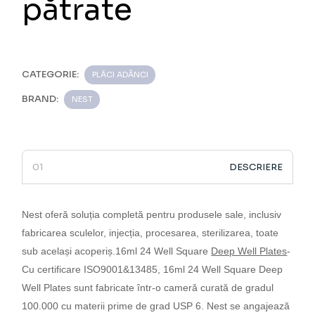
pătrate
CATEGORIE:
PLĂCI ADÂNCI
BRAND:
NEST
DESCRIERE
Nest oferă soluția completă pentru produsele sale, inclusiv
fabricarea sculelor, injecția, procesarea, sterilizarea, toate
sub același acoperiș.
16ml 24 Well Square
Deep Well Plates
­­­­­­­­­­­­­­­­­­­­­­­­­­­­­
Cu certificare ISO9001&13485,
16ml 24 Well Square Deep
Well Plates
sunt fabricate într-o cameră curată de gradul
100.000 cu materii prime de grad USP 6.
Nest se angajează