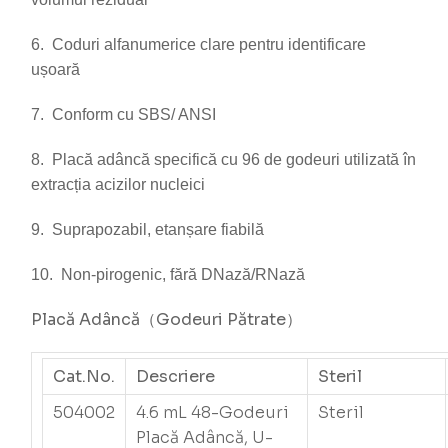
6. Coduri alfanumerice clare pentru identificare
ușoară
7. Conform cu SBS/ ANSI
8. Placă adâncă specifică cu 96 de godeuri utilizată în
extracția acizilor nucleici
9. Suprapozabil, etanșare fiabilă
10. Non-pirogenic, fără DNază/RNază
Placă Adâncă
（Godeuri Pătrate
）
Cat.No.
Descriere
Steril
504002
4.6 mL 48-Godeuri
Steril
Placă Adâncă, U-