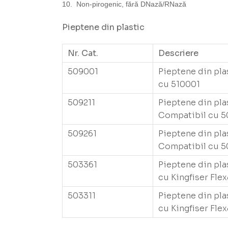
10. Non-pirogenic, fără DNază/RNază
Pieptene din plastic
Nr. Cat.
Descriere
509001
Pieptene din pla
cu 510001
509211
Pieptene din plas
Compatibil cu 50
509261
Pieptene din plas
Compatibil cu 50
503361
Pieptene din pla
cu Kingfiser Fle
503311
Pieptene din pla
cu Kingfiser Fle