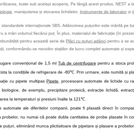
terilizarea, toate sub același acoperiș.
Pe lângă acest produs, NEST a la
iologie
, manipularea și stocarea lichidelor,
Instrumente de laborator
și
ă standardele internaționale SBS. Adâncimea puțurilor este mărită pe baz
ru a mări volumul fiecărui puț. În plus, materialul de fabricație (în preze
 îmbunătățit pentru această serie de
Plăci cu puțuri adânci
pentru a se ad
ții, conformându-se nevoilor stațiilor de lucru complet automate și expe
ifugare convențional de 1,5 ml
Tub de centrifugare
pentru a stoca prob
sta la condițiile de refrigerare de -80
℃
. Prin urmare, este numită și pl
inație cu pipete multipas
Pipete
, procesoare automate de lichide cu ra
iologice, de exemplu, precipitare proteică, extracție lichidă, extracți
zarea la temperaturi și presiuni înalte la 121
℃
.
le automate ale diferitelor companii, poate fi plasată direct în compa
a probelor, nu numai că poate dubla cantitatea de probe plasate în co
puțuri, eliminând munca plictisitoare de pipetare și plasare a probelor 