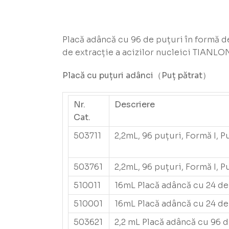
Placă adâncă cu 96 de puțuri în formă de
de extracție a acizilor nucleici TIANLO
Placă cu puțuri adânci
（Puț pătrat
）
Nr.
Descriere
Cat.
503711
2,2mL, 96 puțuri, Formă I, P
503761
2,2mL, 96 puțuri, Formă I, P
510011
16mL Placă adâncă cu 24 de 
510001
16mL Placă adâncă cu 24 de 
503621
2,2 mL Placă adâncă cu 96 d