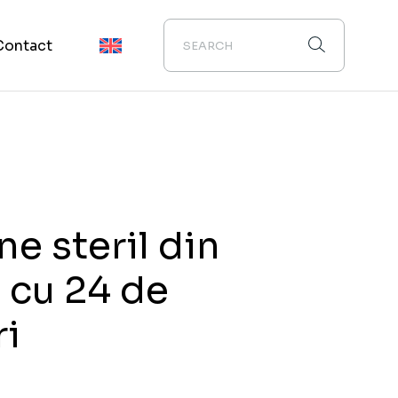
Contact
e steril din
c cu 24 de
i