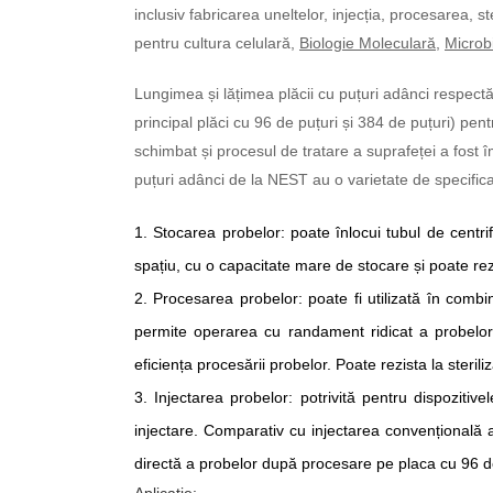
inclusiv fabricarea uneltelor, injecția, procesarea, s
pentru cultura celulară,
Biologie Moleculară
,
Microb
Lungimea și lățimea plăcii cu puțuri adânci respect
principal plăci cu 96 de puțuri și 384 de puțuri) pent
schimbat și procesul de tratare a suprafeței a fost
puțuri adânci de la NEST au o varietate de specifica
1.
Stocarea probelor
:
poate înlocui tubul de centr
spațiu, cu o capacitate mare de stocare și poate rezi
2.
Procesarea probelor
:
poate fi utilizată în comb
permite operarea cu randament ridicat a probelor b
eficiența procesării probelor. Poate rezista la sterili
3.
Injectarea probelor
:
potrivită pentru dispozitive
injectare. Comparativ cu injectarea convențională 
directă a probelor după procesare pe placa cu 96 de 