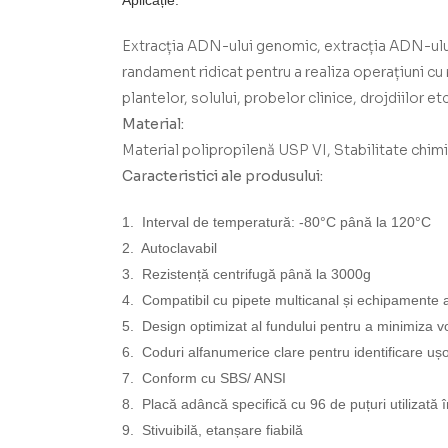
Aplicație:
Extracția ADN-ului genomic, extracția ADN-ului p
randament ridicat pentru a realiza operațiuni cu 
plantelor, solului, probelor clinice, drojdiilor etc
Material:
Material polipropilenă USP VI, Stabilitate chimi
Caracteristici ale produsului:
1. Interval de temperatură: -80°C până la 120°C
2. Autoclavabil
3. Rezistență centrifugă până la 3000g
4. Compatibil cu pipete multicanal și echipamente
5. Design optimizat al fundului pentru a minimiza v
6. Coduri alfanumerice clare pentru identificare uș
7. Conform cu SBS/ ANSI
8. Placă adâncă specifică cu 96 de puțuri utilizată în
9. Stivuibilă, etanșare fiabilă