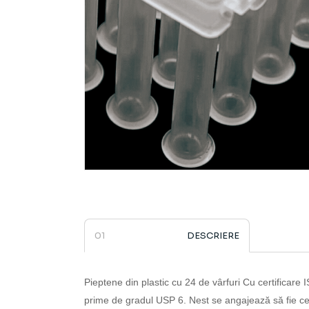
DESCRIERE
Pieptene din plastic cu 24 de vârfuri
­­­­­­­­­­­­­­­­­­­­­­­­­­­­
prime de gradul USP 6.
Nest se angajează să fie c