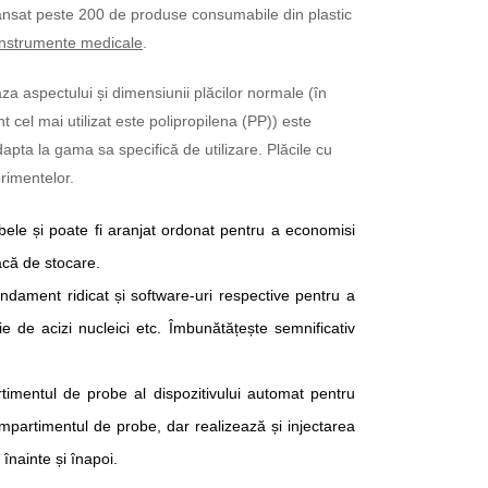
nsat peste 200 de produse consumabile din plastic
Instrumente medicale
.
a aspectului și dimensiunii plăcilor normale (în
nt cel mai utilizat este polipropilena (PP)) este
apta la gama sa specifică de utilizare. Plăcile cu
rimentelor.
ele și poate fi aranjat ordonat pentru a economisi
acă de stocare.
ndament ridicat și software-uri respective pentru a
e de acizi nucleici etc. Îmbunătățește semnificativ
rtimentul de probe al dispozitivului automat pentru
mpartimentul de probe, dar realizează și injectarea
înainte și înapoi.