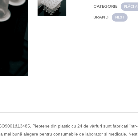
CATEGORIE:
PLĂCI 
BRAND:
NEST
­ Cu certificare ISO9001&13485,
Pieptene din plastic cu 24 de vârfuri
sunt fabricați înt
ea mai bună alegere pentru consumabile de laborator și medicale.
Nest