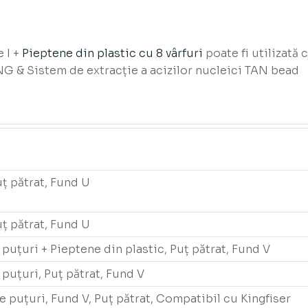
 I +
Pieptene din plastic cu 8 vârfuri
poate fi utilizată
NG & Sistem de extracție a acizilor nucleici TAN bead
uț pătrat, Fund U
uț pătrat, Fund U
puțuri + Pieptene din plastic, Puț pătrat, Fund V
puțuri, Puț pătrat, Fund V
e puțuri, Fund V, Puț pătrat, Compatibil cu Kingfiser