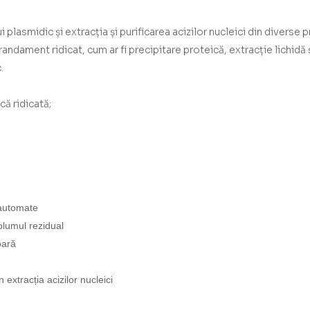
lasmidic și extracția și purificarea acizilor nucleici din diverse
randament ridicat, cum ar fi precipitare proteică, extracție lichidă 
.
că ridicată;
 automate
olumul rezidual
oară
 extracția acizilor nucleici