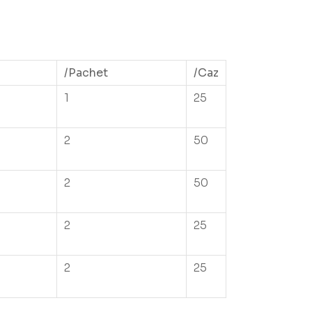
/Pachet
/Caz
1
25
2
50
2
50
2
25
2
25