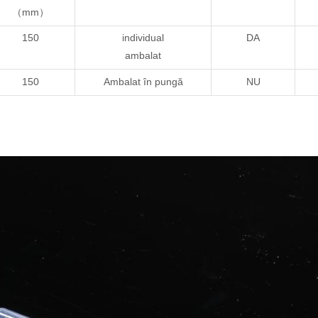
（mm）
150
individual
DA
ambalat
150
Ambalat în pungă
NU