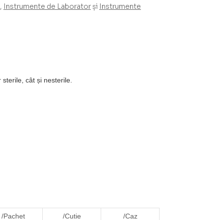
e,
Instrumente de Laborator
și
Instrumente
terile, cât și nesterile.
/Pachet
/Cutie
/Caz