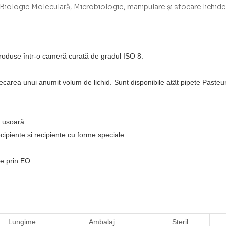
Biologie Moleculară
,
Microbiologie
, manipulare și stocare lichid
produse într-o cameră curată de gradul ISO 8.
ecarea unui anumit volum de lichid. Sunt disponibile atât pipete Pasteur s
e ușoară
ecipiente și recipiente cu forme speciale
te prin EO.
Lungime
Ambalaj
Steril