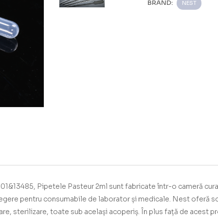
BRAND:
NEST
9001&13485,
Pipetele Pasteur 2ml
sunt fabricate într-o cameră cur
legere pentru consumabile de laborator și medicale.
Nest oferă so
are, sterilizare, toate sub același acoperiș.
În plus față de acest 