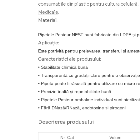
consumabile din plastic pentru cultura celulară,
Medicale
.
Material:
Pipetele Pasteur NEST sunt fabricate din LDPE și 
Aplicație:
Este potrivită pentru prelevarea, transferul și amest
Caracteristici ale produsului:
• Stabilitate chimică bună
• Transparentă cu gradații clare pentru o observați
• Pipeta poate fi răsucită pentru utilizare cu micro r
• Precizie înaltă și repetabilitate bună
• Pipetele Pasteur ambalate individual sunt steriliza
• Fără DNază/RNază, endotoxine și pirogeni
Descrierea produsului
Nr. Cat.
Volum