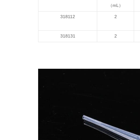
（mL）
318112
2
318131
2