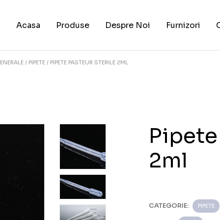
Acasa
Produse
Despre Noi
Furnizori
ENERALE
PIPETE
PIPETE PASTEUR STERILE 2ML
Pipete
2ml
CATEGORIE:
PIPETE