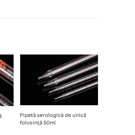
Pipetă serologică de unică
ă
folosință 50ml