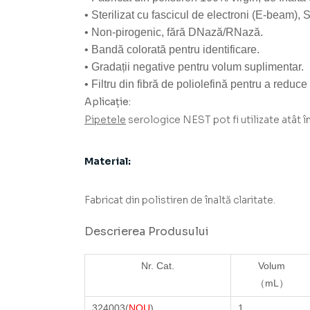
• Sterilizat cu fascicul de electroni (E-beam),
• Non-pirogenic, fără DNază/RNază.
• Bandă colorată pentru identificare.
• Gradații negative pentru volum suplimentar.
• Filtru din fibră de poliolefină pentru a reduc
Aplicație:
Pipetele
serologice NEST pot fi utilizate atât în
Material:
Fabricat din polistiren de înaltă claritate.
Descrierea Produsului
Nr. Cat.
Volum
（mL）
324003(
NOU
)
1