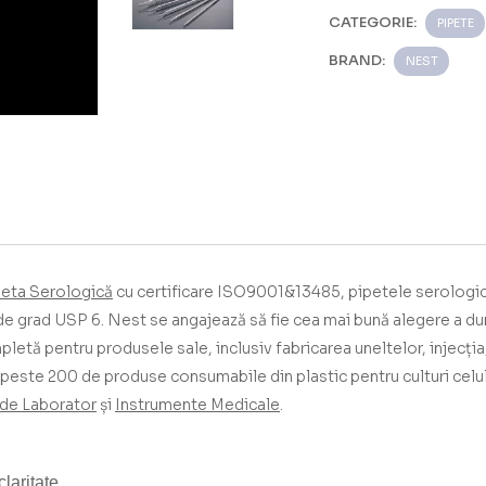
CATEGORIE:
PIPETE
BRAND:
NEST
peta Serologică
cu certificare ISO9001&13485, pipetele serologice
 de grad USP 6.
Nest se angajează să fie cea mai bună alegere a 
etă pentru produsele sale, inclusiv fabricarea uneltelor, injecția,
peste 200 de produse consumabile din plastic pentru culturi celu
de Laborator
și
Instrumente Medicale
.
laritate.