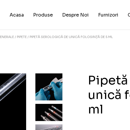
Acasa
Produse
Despre Noi
Furnizori
ENERALE
PIPETE
PIPETĂ SEROLOGICĂ DE UNICĂ FOLOSINȚĂ DE 5 ML
Pipetă
unică 
ml