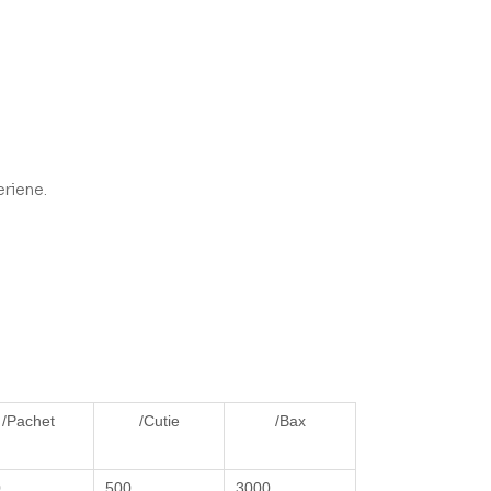
eriene.
/Pachet
/Cutie
/Bax
0
500
3000