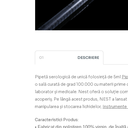
DESCRIERE
Pipetă serologică de unică folosință de 5ml
Pi
o sală curată de grad 100.000 cu materii prime
laborator și medicale.
Nest oferă o soluție compl
acoperiș.
Pe lângă acest produs, NEST a lansat 
manipularea și stocarea lichidelor,
Instrumente 
Caracteristici Produs:
• Fabricat din polistiren 100% virgin, de înaltă c