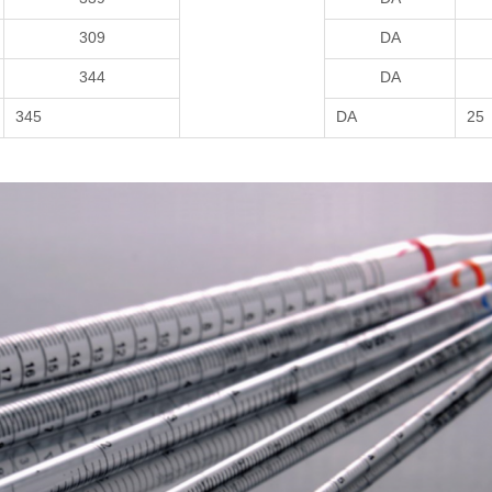
309
DA
344
DA
345
DA
25