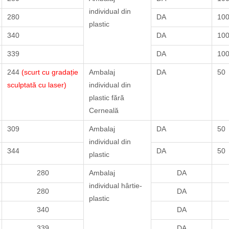
individual din
280
DA
10
plastic
340
DA
10
339
DA
10
244
(scurt cu gradație
Ambalaj
DA
50
sculptată cu laser)
individual din
plastic fără
Cerneală
309
Ambalaj
DA
50
individual din
344
DA
50
plastic
280
Ambalaj
DA
individual hârtie-
280
DA
plastic
340
DA
339
DA