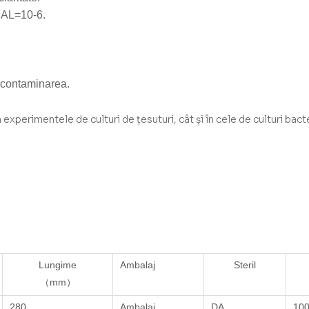
 SAL=10-6.
e contaminarea.
 experimentele de culturi de țesuturi, cât și în cele de culturi bact
Lungime
Ambalaj
Steril
（mm）
280
Ambalaj
DA
10