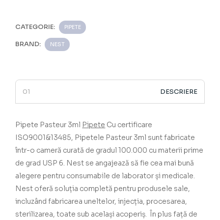
CATEGORIE:
PIPETE
BRAND:
NEST
DESCRIERE
Pipete Pasteur 3ml
Pipete
Cu certificare
ISO9001&13485,
Pipetele Pasteur 3ml
sunt fabricate
într-o cameră curată de gradul 100.000 cu materii prime
de grad USP 6.
Nest se angajează să fie cea mai bună
alegere pentru consumabile de laborator și medicale.
Nest oferă soluția completă pentru produsele sale,
incluzând fabricarea uneltelor, injecția, procesarea,
sterilizarea, toate sub același acoperiș.
În plus față de