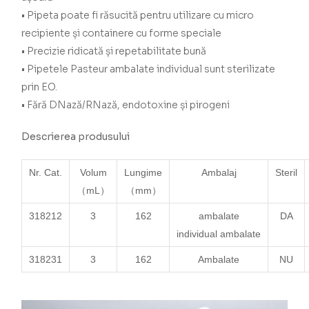
• Pipeta poate fi răsucită pentru utilizare cu micro
recipiente și containere cu forme speciale
• Precizie ridicată și repetabilitate bună
• Pipetele Pasteur ambalate individual sunt sterilizate
prin EO.
• Fără DNază/RNază, endotoxine și pirogeni
Descrierea produsului
Nr. Cat.
Volum
Lungime
Ambalaj
Steril
（mL）
（mm）
318212
3
162
ambalate
DA
individual
ambalate
318231
3
162
Ambalate
NU