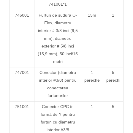
741001*1
746001
Furtun de sudură C-
15m
1
Flex, diametru
interior # 3/8 inci (9,5
mm), diametru
exterior # 5/8 inci
(15,9 mm), 50 inci/15
metri
747001
Conector (diametru
1
5
interior #3/8) pentru
pereche
perechi
conectarea
furtunurilor
751001
Conector CPC în
1
5
formă de Y pentru
furtun cu diametru
interior #3/8