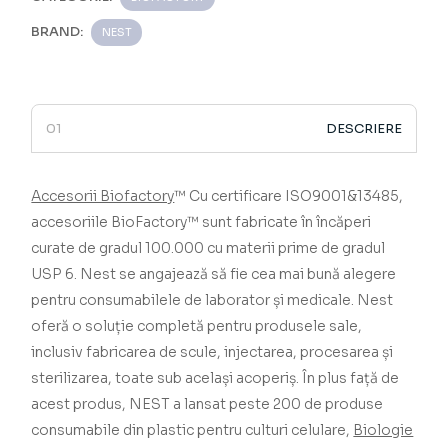
BRAND:
NEST
DESCRIERE
Accesorii Biofactory
™
­­­­­­­­­­­­­­­­­­­­­­­­­­­­­ Cu certificare ISO9001&13485,
accesoriile BioFactory™
sunt fabricate în încăperi
curate de gradul 100.000 cu materii prime de gradul
USP 6.
Nest se angajează să fie cea mai bună alegere
pentru consumabilele de laborator și medicale.
Nest
oferă o soluție completă pentru produsele sale,
inclusiv fabricarea de scule, injectarea, procesarea și
sterilizarea, toate sub același acoperiș.
În plus față de
acest produs, NEST a lansat peste 200 de produse
consumabile din plastic pentru culturi celulare,
Biologie