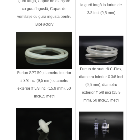
gura largă, Capac de etanșare
la gură largă la furtun de
cu gura îngustă, Capac de
3/8 inci (9,5 mm)
ventilație cu gura îngustă
pentru
BioFactory
Furtun de sudură C-Flex,
Furtun SPT-50, diametru interior
diametru interior # 3/8 inci
# 3/8 inci (9,5 mm), diametru
(9,5 mm), diametru
exterior # 5/8 inci (15,9 mm), 50
exterior # 5/8 inci (15,9
inci/15 metri
mm), 50 inci/15 metri