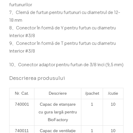
furtunurilor
7、Clemă de furtun pentru furtunuri cu diametrul de 12-
18 mm
8、Conector în formă de Y pentru furtun cu diametru
interior #3/8
9、Conector în formă de T pentru furtun cu diametru
interior #3/8
10、Conector adaptor pentru furtun de 3/8 inci (9,5 mm)
Descrierea produsului
Nr. Cat.
Descriere
/pachet
/cutie
740001
Capac de etanșare
1
10
cu gura largă pentru
BioFactory
740011
Capac de ventilație
1
10