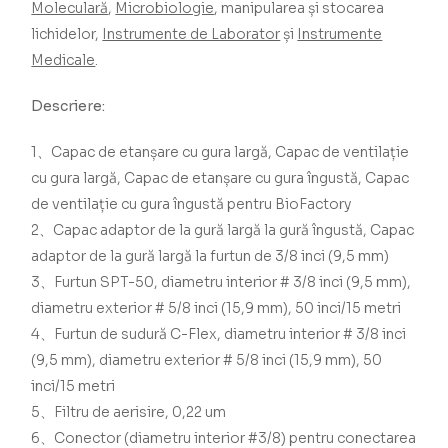
Moleculară
,
Microbiologie
, manipularea și stocarea
lichidelor,
Instrumente de Laborator
și
Instrumente
Medicale
.
Descriere:
1、Capac de etanșare cu gura largă, Capac de ventilație
cu gura largă, Capac de etanșare cu gura îngustă, Capac
de ventilație cu gura îngustă
pentru BioFactory
2、Capac adaptor de la gură largă la gură îngustă, Capac
adaptor de la gură largă la furtun de 3/8 inci (9,5 mm)
3、Furtun SPT-50, diametru interior # 3/8 inci (9,5 mm),
diametru exterior # 5/8 inci (15,9 mm), 50 inci/15 metri
4、Furtun de sudură C-Flex, diametru interior # 3/8 inci
(9,5 mm), diametru exterior # 5/8 inci (15,9 mm), 50
inci/15 metri
5、Filtru de aerisire, 0,22 um
6、Conector (diametru interior #3/8) pentru conectarea