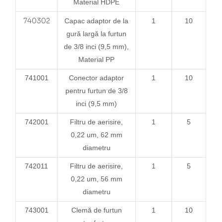
Material HDPE
7
40302
Capac adaptor de la
1
10
gură largă la furtun
de 3/8 inci (9,5 mm),
Material PP
741001
Conector adaptor
1
10
pentru furtun de 3/8
inci (9,5 mm)
742001
Filtru de aerisire,
1
5
0,22 um, 62 mm
diametru
742011
Filtru de aerisire,
1
5
0,22 um, 56 mm
diametru
743001
Clemă de furtun
1
10