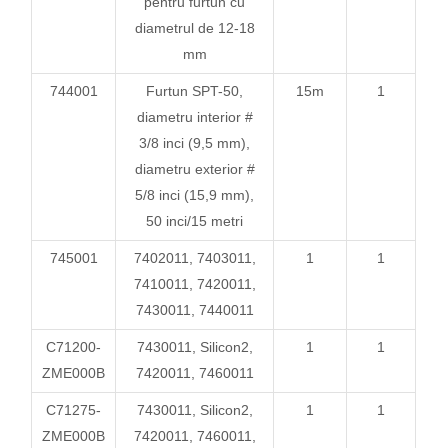
pentru furtun cu
diametrul de 12-18
mm
744001
Furtun SPT-50,
15m
1
diametru interior #
3/8 inci (9,5 mm),
diametru exterior #
5/8 inci (15,9 mm),
50 inci/15 metri
745001
7402011, 7403011,
1
1
7410011, 7420011,
7430011, 7440011
C71200-
7430011,
Silicon2,
1
1
ZME000B
7420011, 7460011
C71275-
7430011,
Silicon2,
1
1
ZME000B
7420011, 7460011,