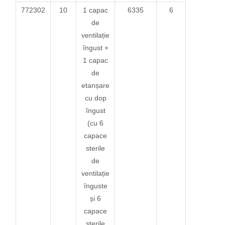
772302
10
1 capac
6335
6
de
ventilație
îngust +
1 capac
de
etanșare
cu dop
îngust
(cu 6
capace
sterile
de
ventilație
înguste
și 6
capace
sterile