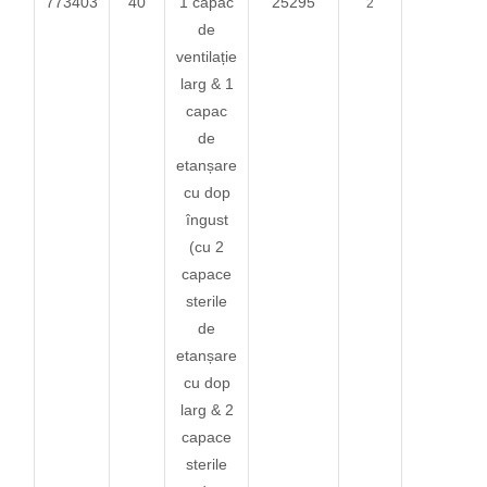
773403
40
1 capac
25295
2
de
ventilație
larg & 1
capac
de
etanșare
cu dop
îngust
(cu 2
capace
sterile
de
etanșare
cu dop
larg & 2
capace
sterile