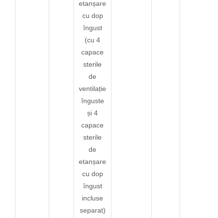
etanșare
cu dop
îngust
(cu 4
capace
sterile
de
ventilație
înguste
și 4
capace
sterile
de
etanșare
cu dop
îngust
incluse
separat)