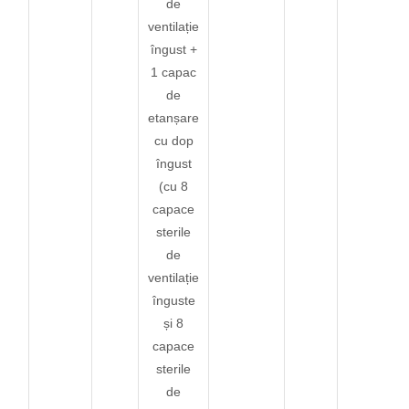
de
ventilație
îngust +
1 capac
de
etanșare
cu dop
îngust
(cu 8
capace
sterile
de
ventilație
înguste
și 8
capace
sterile
de