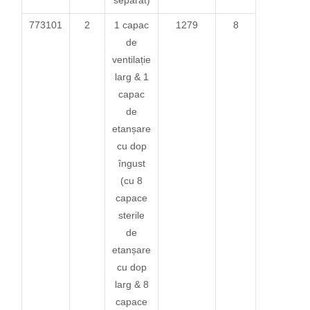
773101
2
1 capac
1279
8
de
ventilație
larg & 1
capac
de
etanșare
cu dop
îngust
(cu 8
capace
sterile
de
etanșare
cu dop
larg & 8
capace