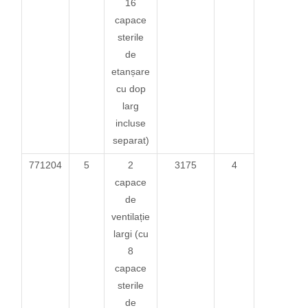
16
capace
sterile
de
etanșare
cu dop
larg
incluse
separat)
771204
5
2
3175
4
capace
de
ventilație
largi (cu
8
capace
sterile
de