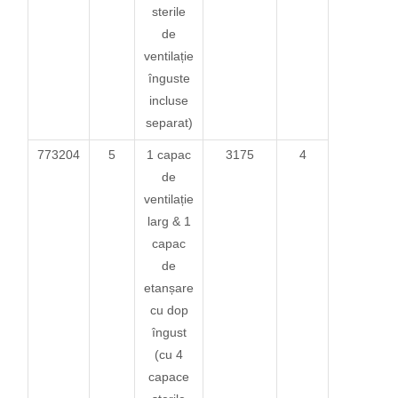
sterile
de
ventilație
înguste
incluse
separat)
773204
5
1 capac
3175
4
de
ventilație
larg & 1
capac
de
etanșare
cu dop
îngust
(cu 4
capace