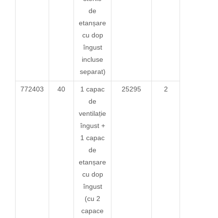
de
etanșare
cu dop
îngust
incluse
separat)
772403
40
1 capac
25295
2
de
ventilație
îngust +
1 capac
de
etanșare
cu dop
îngust
(cu 2
capace