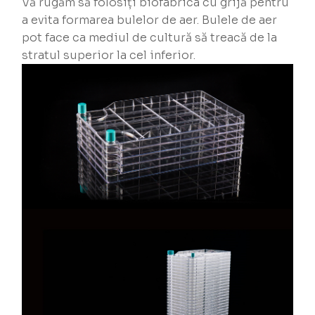
Vă rugăm să folosiți biofabrica cu grijă pentru
a evita formarea bulelor de aer. Bulele de aer
pot face ca mediul de cultură să treacă de la
stratul superior la cel inferior.