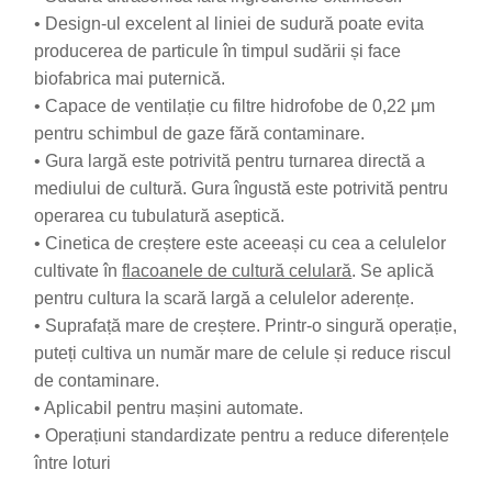
• Design-ul excelent al liniei de sudură poate evita
producerea de particule în timpul sudării și face
biofabrica mai puternică.
• Capace de ventilație cu filtre hidrofobe de 0,22 μm
pentru schimbul de gaze fără contaminare.
• Gura largă este potrivită pentru turnarea directă a
mediului de cultură. Gura îngustă este potrivită pentru
operarea cu tubulatură aseptică.
• Cinetica de creștere este aceeași cu cea a celulelor
cultivate în
flacoanele de cultură celulară
. Se aplică
pentru cultura la scară largă a celulelor aderențe.
• Suprafață mare de creștere. Printr-o singură operație,
puteți cultiva un număr mare de celule și reduce riscul
de contaminare.
• Aplicabil pentru mașini automate.
• Operațiuni standardizate pentru a reduce diferențele
între loturi