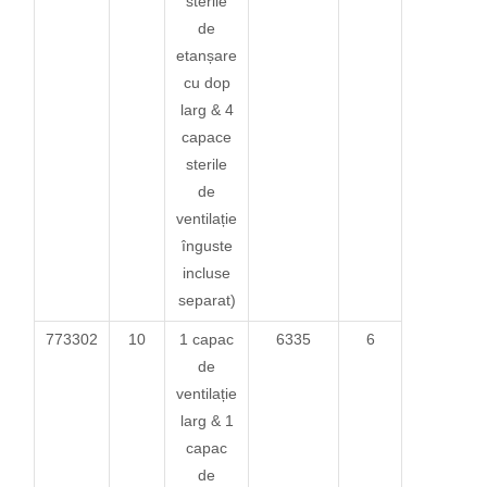
sterile
de
etanșare
cu dop
larg & 4
capace
sterile
de
ventilație
înguste
incluse
separat)
773302
10
1 capac
6335
6
de
ventilație
larg & 1
capac
de