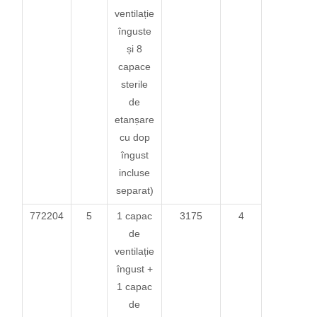
ventilație
înguste
și 8
capace
sterile
de
etanșare
cu dop
îngust
incluse
separat)
772204
5
1 capac
3175
4
de
ventilație
îngust +
1 capac
de