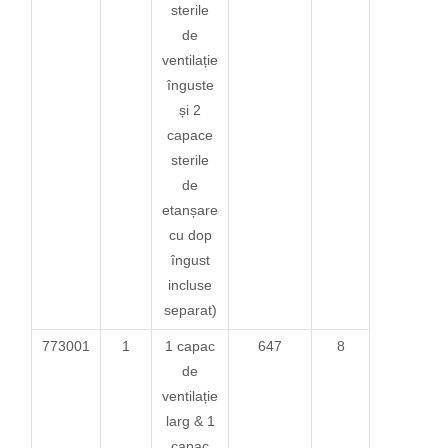
sterile
de
ventilație
înguste
și 2
capace
sterile
de
etanșare
cu dop
îngust
incluse
separat)
773001
1
1 capac
647
8
de
ventilație
larg & 1
capac