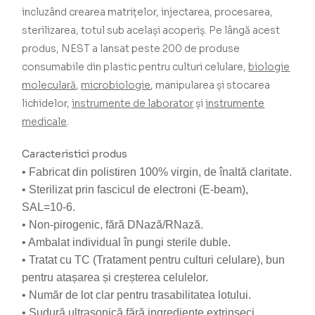
incluzând crearea matrițelor, injectarea, procesarea,
sterilizarea, totul sub același acoperiș.
Pe lângă acest
produs, NEST a lansat peste 200 de produse
consumabile din plastic pentru culturi celulare,
biologie
moleculară
,
microbiologie
, manipularea și stocarea
lichidelor,
instrumente de laborator
și
instrumente
medicale
.
Caracteristici produs
• Fabricat din polistiren 100% virgin, de înaltă claritate.
• Sterilizat prin fascicul de electroni (E-beam),
SAL=10-6.
• Non-pirogenic, fără DNază/RNază.
• Ambalat individual în pungi sterile duble.
• Tratat cu TC (Tratament pentru culturi celulare), bun
pentru atașarea și creșterea celulelor.
• Număr de lot clar pentru trasabilitatea lotului.
• Sudură ultrasonică fără ingrediente extrinseci.