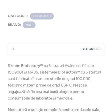
CATEGORIE:
BIOFACTORY
BRAND:
NEST
DESCRIERE
Sistem
Biofactory™
cu 5 straturi
­­­­­­­­­­­­­­­­­­­­­­­­­­­­­ Având certificare
ISO9001 și 13485, sistemele
BioFactory™ cu 5 straturi
sunt fabricate în camere sterile de grad 100.000,
folosind materii prime de grad USP 6.
Nest se
angajează să fie cea mai bună alegere pentru
consumabile de laborator și medicale.
Nest oferă o soluție completă pentru produsele sale,