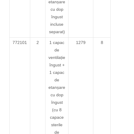
etanșare
cu dop
îngust
incluse
separat)
772101
2
1 capac
1279
8
de
ventilație
îngust +
1 capac
de
etanșare
cu dop
îngust
(cu 8
capace
sterile
de