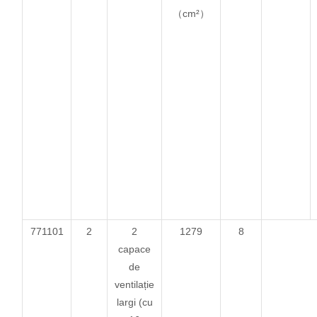
（cm²）
771101
2
2
1279
8
capace
de
ventilație
largi (cu