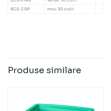
BCS-219G
verde; 30 cutii
BCS-219P
mov; 30 cutii
Produse similare