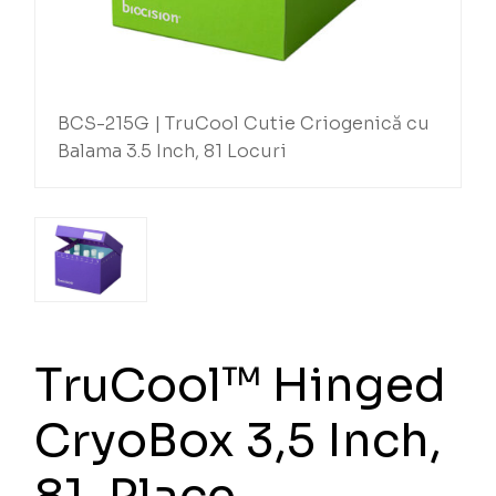
BCS-215G | TruCool Cutie Criogenică cu
Balama 3.5 Inch, 81 Locuri
TruCool™ Hinged
CryoBox 3,5 Inch,
81-Place