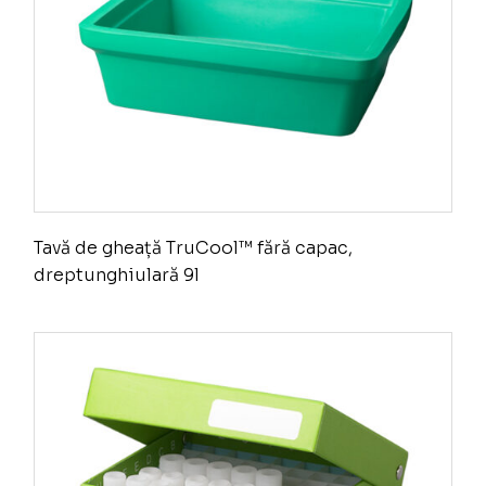
Tavă de gheață TruCool™ fără capac,
dreptunghiulară 9l