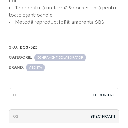
nou
Temperatură uniformă & consistentă pentru
toate eșantioanele
Metodă reproductibilă; amprentă SBS
SKU:
BCS-523
CATEGORIE:
ECHIPAMENT DE LABORATOR
BRAND:
AZENTA
DESCRIERE
SPECIFICATII