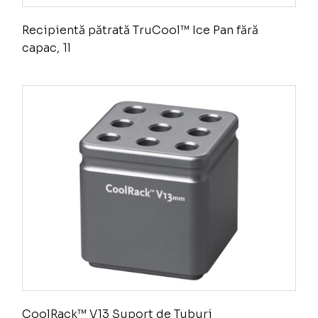
Recipientă pătrată TruCool™ Ice Pan fără
capac, 1l
CoolRack™ V13 Suport de Tuburi