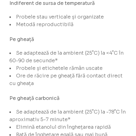
Indiferent de sursa de temperatură
Probele stau verticale și organizate
Metodă reproductibilă
Pe gheață
Se adaptează de la ambient (25˚C) la <4˚C în
60-90 de secunde*
Probele și etichetele rămân uscate
Ore de răcire pe gheață fără contact direct
cu gheața
Pe gheață carbonică
Se adaptează de la ambient (25˚C) la -78˚C în
aproximativ 5-7 minute*
Elimină etanolul din înghețarea rapidă
Rată de înghețare egală sau mai bună