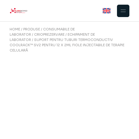
Skip
to
the
content
HOME
PRODUSE
CONSUMABILE DE
LABORATOR
CRIOPREZERVARE
ECHIPAMENT DE
LABORATOR
SUPORT PENTRU TUBURI TERMOCONDUCTIV
COOLRACK™ SV2 PENTRU 12 X 2ML FIOLE INJECTABILE DE TERAPIE
CELULARĂ
BCS-266 | Suport termoconductiv
CoolRack SV2 pentru 12 x 2ml fiole
injectabile pentru terapie celulară | Cu