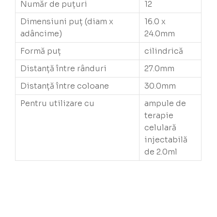
Număr de puțuri
12
Dimensiuni puț (diam x
16.0 x
adâncime)
24.0mm
Formă puț
cilindrică
Distanță între rânduri
27.0mm
Distanță între coloane
30.0mm
Pentru utilizare cu
ampule de
terapie
celulară
injectabilă
de 2.0ml