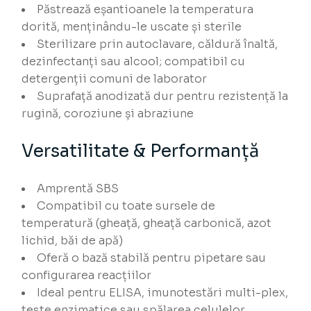
Păstrează eșantioanele la temperatura
dorită, menținându-le uscate și sterile
Sterilizare prin autoclavare, căldură înaltă,
dezinfectanți sau alcool; compatibil cu
detergenții comuni de laborator
Suprafață anodizată dur pentru rezistență la
rugină, coroziune și abraziune
Versatilitate & Performanță
Amprentă SBS
Compatibil cu toate sursele de
temperatură (gheață, gheață carbonică, azot
lichid, băi de apă)
Oferă o bază stabilă pentru pipetare sau
configurarea reacțiilor
Ideal pentru ELISA, imunotestări multi-plex,
teste enzimatice sau spălarea celulelor