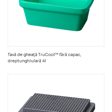
Tavă de gheață TruCool™ fără capac,
dreptunghiulară 4l