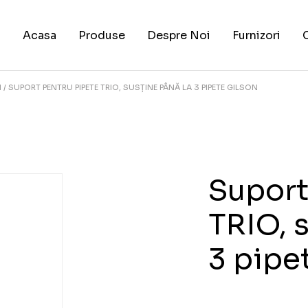
Acasa
Produse
Despre Noi
Furnizori
I
SUPORT PENTRU PIPETE TRIO, SUSȚINE PÂNĂ LA 3 PIPETE GILSON
Suport
TRIO, 
3 pipe