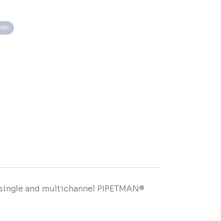
RII
e single and multichannel PIPETMAN®