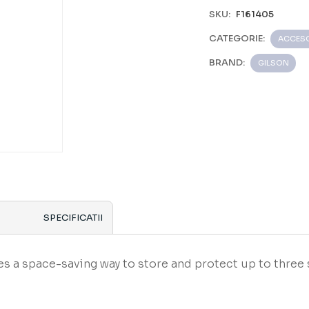
SKU:
F161405
CATEGORIE:
ACCESO
BRAND:
GILSON
SPECIFICATII
s a space-saving way to store and protect up to thre