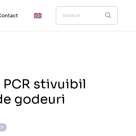
Contact
 PCR stivuibil
de godeuri
CR