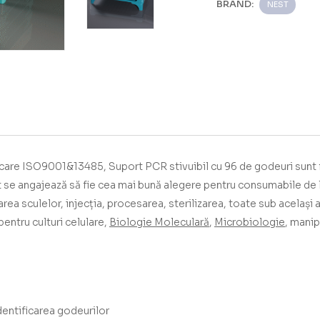
BRAND:
NEST
­­­­­­­­­­­ Cu certificare ISO9001&13485,
Suport PCR stivuibil cu 96 de godeuri
sunt 
 se angajează să fie cea mai bună alegere pentru consumabile de 
rea sculelor, injecția, procesarea, sterilizarea, toate sub același 
entru culturi celulare,
Biologie Moleculară
,
Microbiologie
, manip
dentificarea godeurilor