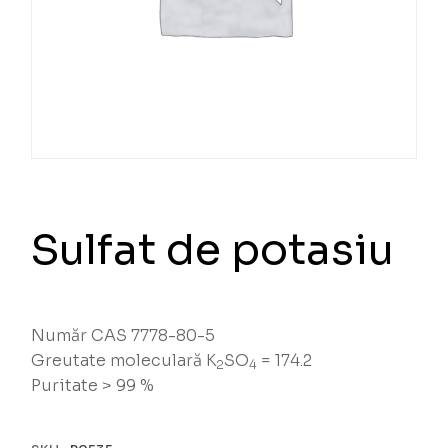
Sulfat de potasiu
Număr CAS 7778-80-5
Greutate moleculară K
SO
= 174.2
2
4
Puritate > 99 %