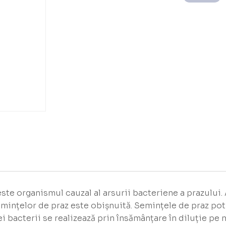
ste organismul cauzal al arsurii bacteriene a prazului.
emințelor de praz este obișnuită. Semințele de praz pot 
bacterii se realizează prin însămânțare în diluție pe m