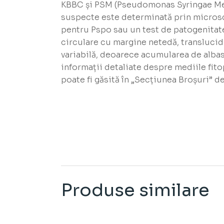
KBBC și PSM (Pseudomonas Syringae Medi
suspecte este determinată prin microsco
pentru Pspo sau un test de patogenitate
circulare cu margine netedă, translucide
variabilă, deoarece acumularea de alba
informații detaliate despre mediile fit
poate fi găsită în „Secțiunea Broșuri” d
Produse similare