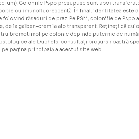
um). Coloniile Pspo presupuse sunt apoi transferate p
pie cu imunofluorescență. În final, identitatea este 
 folosind răsaduri de praz. Pe PSM, coloniile de Pspo
, de la galben-crem la alb transparent. Rețineți că cul
stru bromotimol pe colonie depinde puternic de numărul
opatologice ale Duchefa, consultați broșura noastră spe
e pe pagina principală a acestui site web.