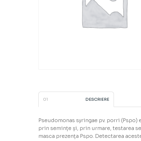
DESCRIERE
Pseudomonas syringae pv. porri (Pspo) e
prin semințe și, prin urmare, testarea s
masca prezența Pspo. Detectarea acestei 