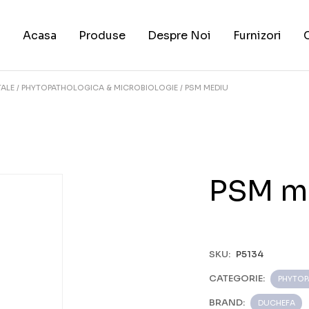
Acasa
Produse
Despre Noi
Furnizori
TALE
PHYTOPATHOLOGICA & MICROBIOLOGIE
PSM MEDIU
PSM m
SKU:
P5134
CATEGORIE:
PHYTOP
BRAND:
DUCHEFA