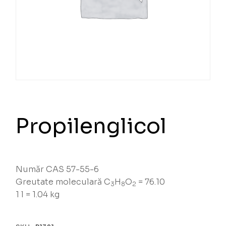
Propilenglicol
Număr CAS 57-55-6
Greutate moleculară C
H
O
= 76.10
3
8
2
1 l = 1.04 kg