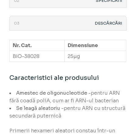
SPECIFICATII
DESCĂRCĂRI
Nr. Cat.
Dimensiune
BIO-38028
25µg
Caracteristici ale produsului
Amestec de oligonucleotide
-pentru ARN
fără coadă poliA, cum ar fi ARN-ul bacterian
Se leagă aleatoriu
-pentru ARN cu structură
secundară puternică
Primerii hexameri aleatori constau într-un