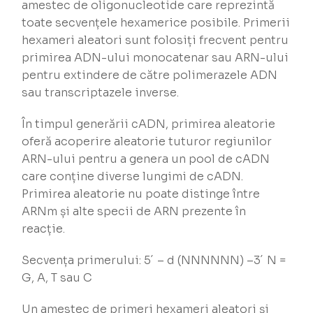
amestec de oligonucleotide care reprezintă
toate secvențele hexamerice posibile. Primerii
hexameri aleatori sunt folosiți frecvent pentru
primirea ADN-ului monocatenar sau ARN-ului
pentru extindere de către polimerazele ADN
sau transcriptazele inverse.
În timpul generării cADN, primirea aleatorie
oferă acoperire aleatorie tuturor regiunilor
ARN-ului pentru a genera un pool de cADN
care conține diverse lungimi de cADN.
Primirea aleatorie nu poate distinge între
ARNm și alte specii de ARN prezente în
reacție.
Secvența primerului: 5´ – d (NNNNNN) –3´ N =
G, A, T sau C
Un amestec de primeri hexameri aleatori și