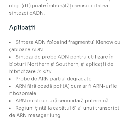
oligo(dT) poate îmbunătăți sensibilitatea
sintezei cADN.
Aplicații
Sinteza ADN folosind fragmentul Klenow cu
șabloane ADN
Sinteza de probe ADN pentru utilizare în
bloturi Northern și Southern, și aplicații de
hibridizare
in situ
Probe de ARN parțial degradate
ARN fără coadă poli(A) cum ar fi ARN-urile
ribozomale
ARN cu structură secundară puternică
Regiuni țintă la capătul 5´ al unui transcript
de ARN mesager lung