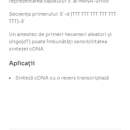
reprezentarea capătului 3´ al mRNA-urilor.
Secvența primerului: 5´-d (TTT TTT TTT TTT TTT
TTT)-3´
Un amestec de primeri hexameri aleatori și
oligo(dT) poate îmbunătăți sensibilitatea
sintezei cDNA.
Aplicații
Sinteză cDNA cu o revers transcriptază