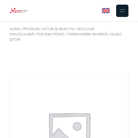
Skip
to
the
content
HOME
PRODUSE
KITURI ȘI REACTIVI
BIOLOGIE
MOLECULARĂ
PCR END-POINT
TRANSCRIERE INVERSĂ
OLIGO
(DT)18