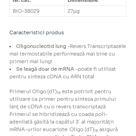
Nr. cat.
Dimensiune
BIO-38029
27µg
Caracteristici produs
Oligonucleotid lung
-Revers Transcriptazele
mai termostabile performează mai bine cu
primeri mai lungi
Se leagă doar de mRNA
-poate fi utilizat
pentru sinteza cDNA cu ARN total
Primerul Oligo (dT)
este potrivit pentru
18
utilizare ca primer pentru sinteza primului
lanț de cDNA cu o revers transcriptază.
Primerul se hibridizează cu coada poli-
adenilată găsită la capătul 3´ al majorității
mRNA-urilor eucariote. Oligo (dT)
asigură
18