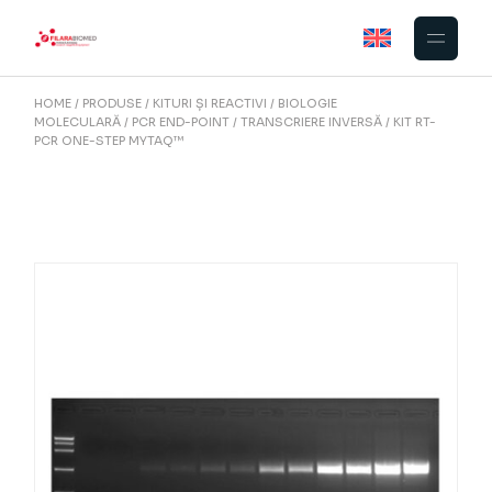
Skip
to
the
content
HOME
PRODUSE
KITURI ȘI REACTIVI
BIOLOGIE
MOLECULARĂ
PCR END-POINT
TRANSCRIERE INVERSĂ
KIT RT-
PCR ONE-STEP MYTAQ™