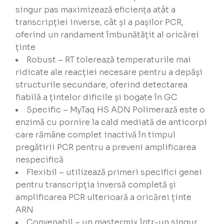
singur pas maximizează eficiența atât a
transcripției inverse, cât și a pașilor PCR,
oferind un randament îmbunătățit al oricărei
ținte
Robust – RT tolerează temperaturile mai
ridicate ale reacției necesare pentru a depăși
structurile secundare, oferind detectarea
fiabilă a țintelor dificile și bogate în GC
Specific – MyTaq HS ADN Polimerază este o
enzimă cu pornire la cald mediată de anticorpi
care rămâne complet inactivă în timpul
pregătirii PCR pentru a preveni amplificarea
nespecifică
Flexibil – utilizează primeri specifici genei
pentru transcripția inversă completă și
amplificarea PCR ulterioară a oricărei ținte
ARN
Convenabil – un mastermix într-un singur