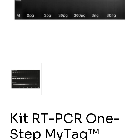
Kit RT-PCR One-
Step MyTaq™