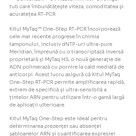
tub care îmbunătățește viteza, comoditatea și
acuratețea RT-PCR
Kitul MyTaq™ One-Step RT-PCR încorporează
cele mai recente progrese în chimia
tamponului, inclusiv dNTP-uri ultra-pure
Meridian, împreună cu o transcriptază inversă
proprietară și MyTaq HS, o nouă generație de
ADN polimerază cu pornire la cald mediată de
anticorpi. Acest lucru asigură că Kitul MyTaq
One-Step RT-PCR permite amplificarea rapidă,
extrem de specifică și ultra-sensibilă a
țintelor ARN pentru utilizare într-o gamă largă
de aplicații ulterioare.
Kitul MyTaq One-Step este ideal pentru
determinarea prezenței sau absenței
șabloanelor ARN și cuantificarea expresiei