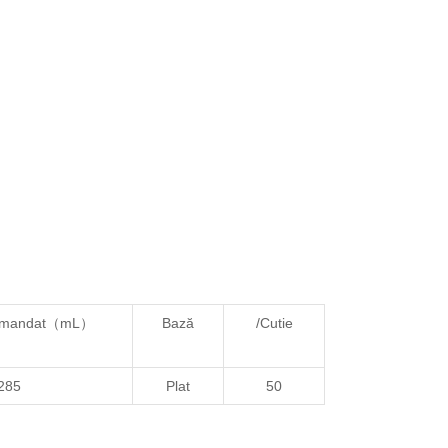
comandat（mL）
Bază
/Cutie
285
Plat
50