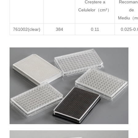
Creștere a
Recoman
Celulelor
（cm²）
de
Mediu（
761002(clear)
384
0.11
0.025-0.