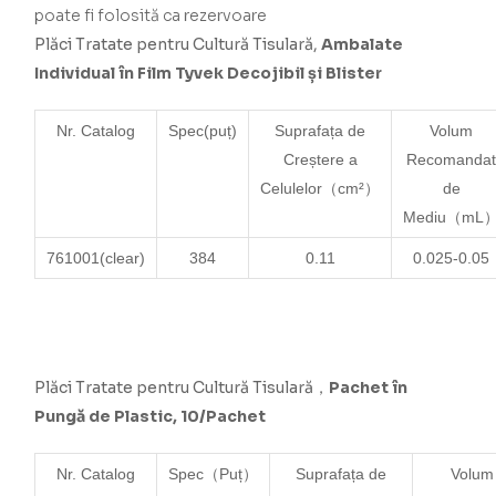
poate fi folosită ca rezervoare
Plăci Tratate pentru Cultură Tisulară,
Ambalate
Individual în Film Tyvek Decojibil și Blister
Nr. Catalog
Spec
(puț)
Suprafața de
Volum
Creștere a
Recomanda
Celulelor
（cm²）
de
Mediu（mL
761001(clear)
384
0.11
0.025-0.05
Plăci Tratate pentru Cultură Tisulară，
Pachet în
Pungă de Plastic, 10/Pachet
Nr. Catalog
Spec（Puț）
Suprafața de
Volum