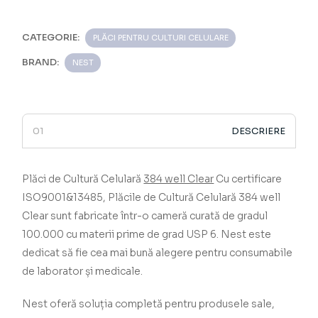
CATEGORIE:
PLĂCI PENTRU CULTURI CELULARE
BRAND:
NEST
DESCRIERE
Plăci de Cultură Celulară
384 well Clear
­­­­­­­­­­­­­­­­­­­­­­­­­­­­­ Cu certificare
ISO9001&13485, Plăcile de Cultură Celulară 384 well
Clear
sunt fabricate într-o cameră curată de gradul
100.000 cu materii prime de grad USP 6.
Nest este
dedicat să fie cea mai bună alegere pentru consumabile
de laborator și medicale.
Nest oferă soluția completă pentru produsele sale,