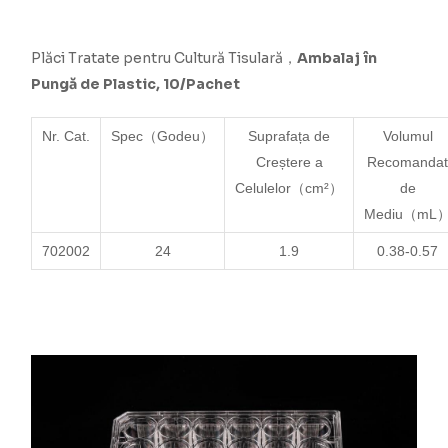
Plăci Tratate pentru Cultură Tisulară，
Ambalaj în
Pungă de Plastic, 10/Pachet
Nr. Cat.
Spec（Godeu）
Suprafața de
Volumul
Creștere a
Recomanda
Celulelor
（cm²）
de
Mediu（mL
702002
24
1.9
0.38-0.57