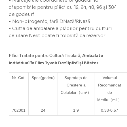
• Marcaje ale coordonatelor godeurilor
disponibile pentru plăci cu 12, 24, 48, 96 și 384
de godeuri
• Non-pirogenic, fără DNază/RNază
• Cutia de ambalare a plăcilor pentru culturi
celulare Nest poate fi folosită ca rezervor
Plăci Tratate pentru Cultură Tisulară,
Ambalate
Individual în Film Tyvek Dezlipibil și Blister
Nr. Cat.
Spec
(godeu)
Suprafața de
Volumul
Creștere a
Recomandat
Celulelor
（cm²）
de
Mediu（mL）
702001
24
1.9
0.38-0.57