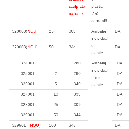
sculptată
plastic
cu laser)
fără
cerneală
328003(
NOU
)
25
309
Ambalaj
DA
individual
din
329003(
NOU
)
50
344
DA
plastic
324001
1
280
Ambalaj
DA
individual
325001
2
280
DA
hârtie-
326001
5
340
DA
plastic
327001
10
339
DA
328001
25
309
DA
329001
50
344
DA
329501（
NOU
）
100
345
DA