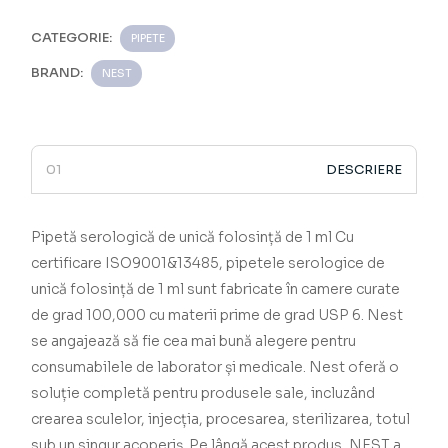
CATEGORIE:
PIPETE
BRAND:
NEST
DESCRIERE
Pipetă serologică de unică folosință de 1 ml
Cu
certificare ISO9001&13485, pipetele serologice de
unică folosință de 1 ml sunt fabricate în camere curate
de grad 100,000 cu materii prime de grad USP 6.
Nest
se angajează să fie cea mai bună alegere pentru
consumabilele de laborator și medicale.
Nest oferă o
soluție completă pentru produsele sale, incluzând
crearea sculelor, injecția, procesarea, sterilizarea, totul
sub un singur acoperiș.
Pe lângă acest produs, NEST a