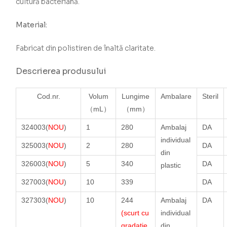
cultură bacteriană.
Material:
Fabricat din polistiren de înaltă claritate.
Descrierea produsului
Cod.nr.
Volum
Lungime
Ambalare
Steril
（mL）
（mm）
324003(
NOU
)
1
280
Ambalaj
DA
individual
325003(
NOU
)
2
280
DA
din
326003(
NOU
)
5
340
DA
plastic
327003(
NOU
)
10
339
DA
327303(
NOU
)
10
244
Ambalaj
DA
(scurt cu
individual
gradație
din