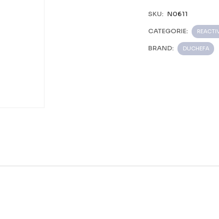
SKU:
N0611
CATEGORIE:
REACTIV
BRAND:
DUCHEFA