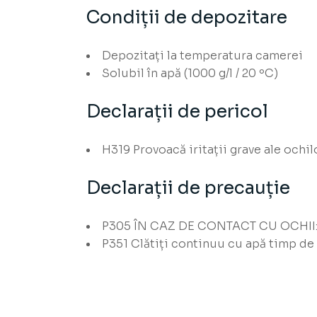
Condiții de depozitare
Depozitați la temperatura camerei
Solubil în apă (1000 g/l / 20 ºC)
Declarații de pericol
H319
Provoacă iritații grave ale ochil
Declarații de precauție
P305
ÎN CAZ DE CONTACT CU OCHII
P351
Clătiți continuu cu apă timp de