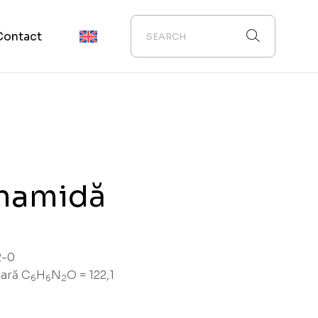
Contact
inamidă
2-0
ară C
H
N
O = 122,1
6
6
2