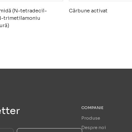
midă (N-tetradecil-
Cărbune activat
-trimetilamoniu
ură)
tter
COMPANIE
Produse
Despre noi