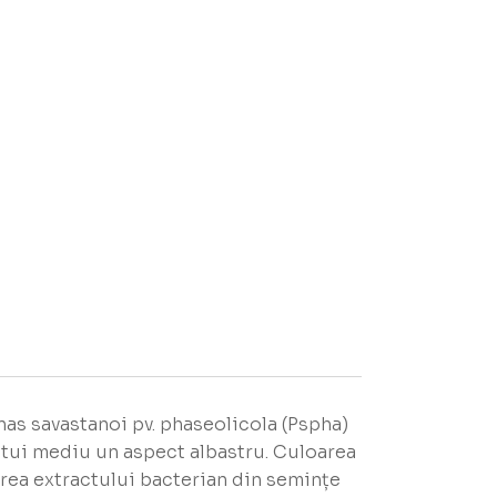
s savastanoi pv. phaseolicola (Pspha)
stui mediu un aspect albastru. Culoarea
area extractului bacterian din semințe