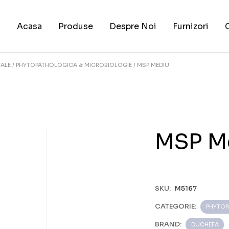
Acasa
Produse
Despre Noi
Furnizori
TALE
PHYTOPATHOLOGICA & MICROBIOLOGIE
MSP MEDIU
MSP M
SKU:
M5167
CATEGORIE:
PHYTOP
BRAND:
DUCHEFA