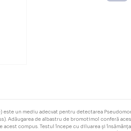
 este un mediu adecvat pentru detectarea Pseudomona
Pss). Adăugarea de albastru de bromotimol conferă ace
de acest compus. Testul începe cu diluarea și însămânț