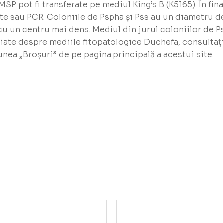
P pot fi transferate pe mediul King’s B (K5165). În fina
e sau PCR. Coloniile de Pspha și Pss au un diametru de 
cu un centru mai dens. Mediul din jurul coloniilor de 
aliate despre mediile fitopatologice Duchefa, consultaț
unea „Broșuri” de pe pagina principală a acestui site.