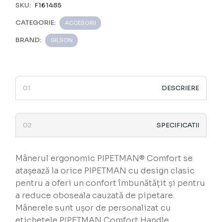
SKU:
F161485
CATEGORIE:
ACCESORII
BRAND:
GILSON
DESCRIERE
SPECIFICATII
Mânerul ergonomic PIPETMAN® Comfort se
atașează la orice PIPETMAN cu design clasic
pentru a oferi un confort îmbunătățit și pentru
a reduce oboseala cauzată de pipetare.
Mânerele sunt ușor de personalizat cu
etichetele PIPETMAN Comfort Handle.