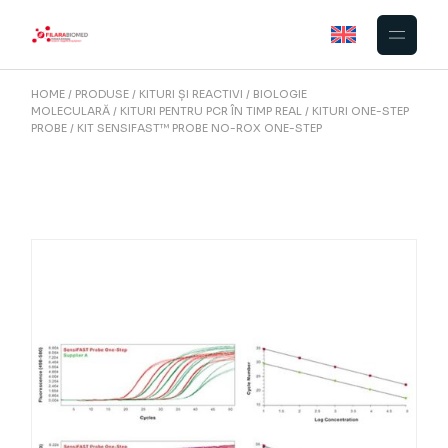
Skip
to
the
content
HOME
PRODUSE
KITURI ȘI REACTIVI
BIOLOGIE
MOLECULARĂ
KITURI PENTRU PCR ÎN TIMP REAL
KITURI ONE-STEP
PROBE
KIT SENSIFAST™ PROBE NO-ROX ONE-STEP