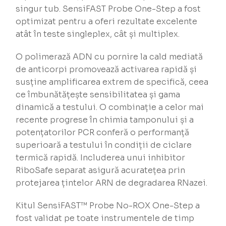
singur tub. SensiFAST Probe One-Step a fost
optimizat pentru a oferi rezultate excelente
atât în teste singleplex, cât și multiplex.
O polimerază ADN cu pornire la cald mediată
de anticorpi promovează activarea rapidă și
susține amplificarea extrem de specifică, ceea
ce îmbunătățește sensibilitatea și gama
dinamică a testului. O combinație a celor mai
recente progrese în chimia tamponului și a
potențatorilor PCR conferă o performanță
superioară a testului în condiții de ciclare
termică rapidă. Includerea unui inhibitor
RiboSafe separat asigură acuratețea prin
protejarea țintelor ARN de degradarea RNazei.
Kitul SensiFAST™ Probe No-ROX One-Step a
fost validat pe toate instrumentele de timp