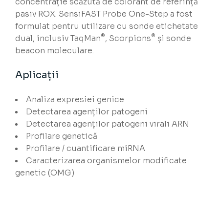
concentrație scăzută de colorant de referință
pasiv ROX. SensiFAST Probe One-Step a fost
formulat pentru utilizare cu sonde etichetate
®
®
dual, inclusiv TaqMan
, Scorpions
și sonde
beacon moleculare.
Aplicații
Analiza expresiei genice
Detectarea agenților patogeni
Detectarea agenților patogeni virali ARN
Profilare genetică
Profilare / cuantificare miRNA
Caracterizarea organismelor modificate
genetic (OMG)