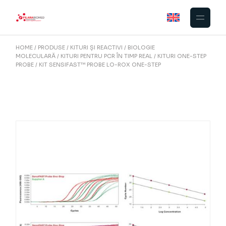
Skip
to
the
content
HOME
PRODUSE
KITURI ȘI REACTIVI
BIOLOGIE
MOLECULARĂ
KITURI PENTRU PCR ÎN TIMP REAL
KITURI ONE-STEP
PROBE
KIT SENSIFAST™ PROBE LO-ROX ONE-STEP