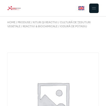
Skip
to
the
content
HOME
PRODUSE
KITURI ȘI REACTIVI
CULTURĂ DE ȚESUTURI
VEGETALE
REACTIVI & BIOCHIMICALE
IODURĂ DE POTASIU