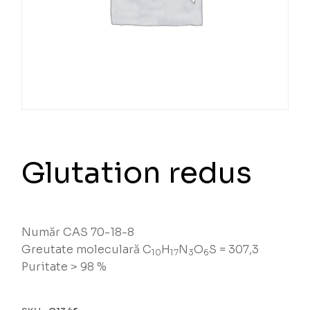
Glutation redus
Număr CAS 70-18-8
Greutate moleculară C
H
N
O
S = 307,3
10
17
3
6
Puritate > 98 %