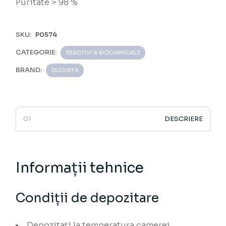
Puritate > 98 %
SKU:
P0574
CATEGORIE:
REACTIVI & BIOCHIMICALE
BRAND:
DUCHEFA
DESCRIERE
Informații tehnice
Condiții de depozitare
Depozitați la temperatura camerei