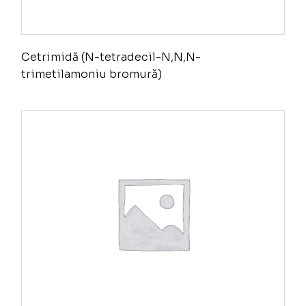
Cetrimidă (N-tetradecil-N,N,N-
trimetilamoniu bromură)