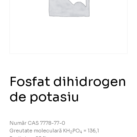
Fosfat dihidrogen
de potasiu
Număr CAS 7778-77-0
Greutate moleculară KH
PO
= 136,1
2
4