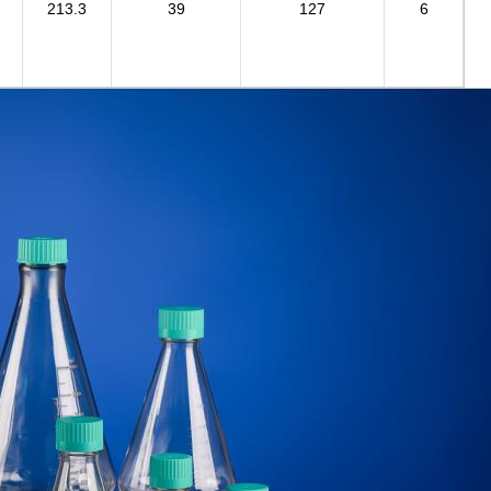
213.3
39
127
6