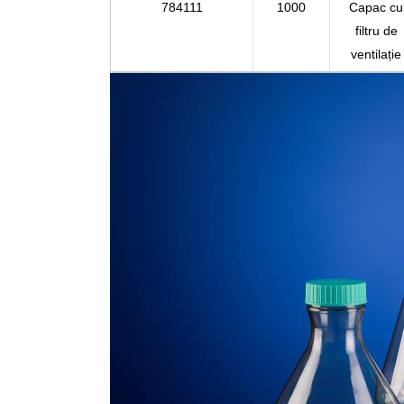
784111
1000
Capac cu
filtru de
ventilație