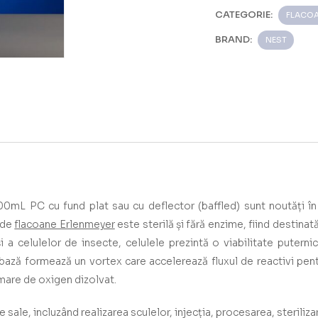
CATEGORIE:
FLACOA
BRAND:
NEST
L PC cu fund plat sau cu deflector (baffled) sunt noutăți în 
e de
flacoane Erlenmeyer
este sterilă și fără enzime, fiind destinată 
 a celulelor de insecte, celulele prezintă o viabilitate puternic
bază formează un vortex care accelerează fluxul de reactivi pent
 mare de oxigen dizolvat.
ale, incluzând realizarea sculelor, injecția, procesarea, sterilizar