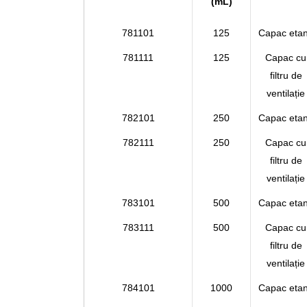
(mL)
781101
125
Capac eta
781111
125
Capac cu
filtru de
ventilație
782101
250
Capac eta
782111
250
Capac cu
filtru de
ventilație
783101
500
Capac eta
783111
500
Capac cu
filtru de
ventilație
784101
1000
Capac eta