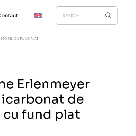
Contact
250 ML CU FUND PLAT
ne Erlenmeyer
licarbonat de
 cu fund plat