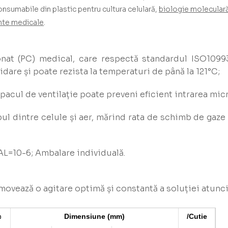
sumabile din plastic pentru cultura celulară,
biologie molecular
nte medicale
.
onat (PC) medical, care respectă standardul ISO10993
idare și poate rezista la temperaturi de până la 121°C;
acul de ventilație poate preveni eficient intrarea mi
imbul dintre celule și aer, mărind rata de schimb de ga
SAL=10-6; Ambalare individuală.
ovează o agitare optimă și constantă a soluției atunci
c
Dimensiune (mm)
/Cutie