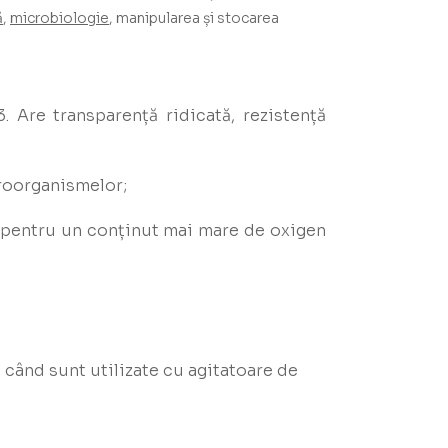
ă
,
microbiologie
, manipularea și stocarea
. Are transparență ridicată, rezistență
croorganismelor;
ze pentru un conținut mai mare de oxigen
 când sunt utilizate cu agitatoare de