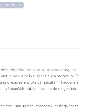
NE ERLENMEYER
colecție, fiind echipate cu capace etanșe sau
culturii celulelor în suspensie și a bacteriilor. În
ă și o expresie proteică ridicată în flacoanele
ru a îmbunătăți rata de schimb de oxigen între
ea, totul sub un singur acoperiș.
Pe lângă acest