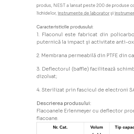
produs, NEST a lansat peste 200 de produse con
lichidelor,
instrumente de laborator
și
instrume
Caracteristicile produsului:
1. Flaconul este fabricat din policarb
puternică la impact și activitate anti-ox
2. Membrana permeabilă din PTFE din cap
3. Deflectorul (baffle) facilitează sch
dizolvat;
4. Sterilizat prin fascicul de electroni 
Descrierea produsului:
Flacoanele Erlenmeyer cu deflector prom
flacoane.
Nr. Cat.
Volum
Tip capa