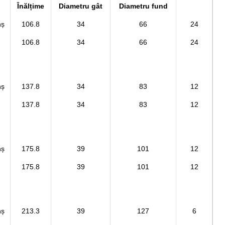
Înălțime
Diametru gât
Diametru fund
nș
106.8
34
66
24
106.8
34
66
24
nș
137.8
34
83
12
137.8
34
83
12
nș
175.8
39
101
12
175.8
39
101
12
nș
213.3
39
127
6