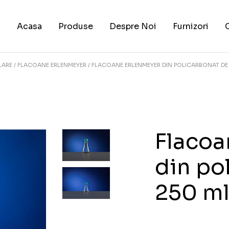
Acasa
Produse
Despre Noi
Furnizori
LARE
FLACOANE ERLENMEYER
FLACOANE ERLENMEYER DIN POLICARBONAT DE 
Flacoa
din po
250 ml